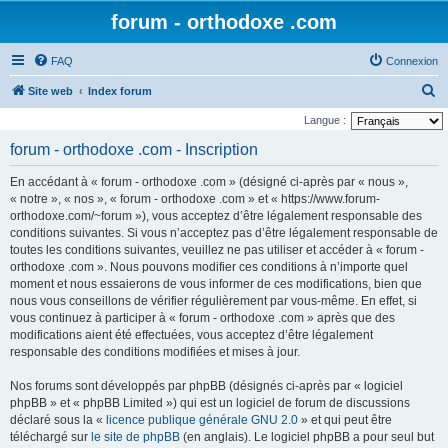
forum - orthodoxe .com
FAQ
Connexion
R
Site web
Index forum
e
Langue :
c
forum - orthodoxe .com - Inscription
h
En accédant à « forum - orthodoxe .com » (désigné ci-après par « nous »,
e
« notre », « nos », « forum - orthodoxe .com » et « https://www.forum-
r
orthodoxe.com/~forum »), vous acceptez d’être légalement responsable des
conditions suivantes. Si vous n’acceptez pas d’être légalement responsable de
c
toutes les conditions suivantes, veuillez ne pas utiliser et accéder à « forum -
h
orthodoxe .com ». Nous pouvons modifier ces conditions à n’importe quel
e
moment et nous essaierons de vous informer de ces modifications, bien que
nous vous conseillons de vérifier régulièrement par vous-même. En effet, si
r
vous continuez à participer à « forum - orthodoxe .com » après que des
modifications aient été effectuées, vous acceptez d’être légalement
responsable des conditions modifiées et mises à jour.
Nos forums sont développés par phpBB (désignés ci-après par « logiciel
phpBB » et « phpBB Limited ») qui est un logiciel de forum de discussions
déclaré sous la «
licence publique générale GNU 2.0
» et qui peut être
téléchargé sur
le site de phpBB
(en anglais). Le logiciel phpBB a pour seul but