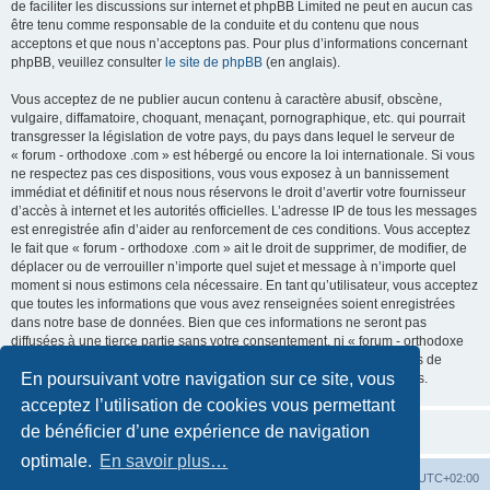
de faciliter les discussions sur internet et phpBB Limited ne peut en aucun cas
être tenu comme responsable de la conduite et du contenu que nous
acceptons et que nous n’acceptons pas. Pour plus d’informations concernant
phpBB, veuillez consulter
le site de phpBB
(en anglais).
Vous acceptez de ne publier aucun contenu à caractère abusif, obscène,
vulgaire, diffamatoire, choquant, menaçant, pornographique, etc. qui pourrait
transgresser la législation de votre pays, du pays dans lequel le serveur de
« forum - orthodoxe .com » est hébergé ou encore la loi internationale. Si vous
ne respectez pas ces dispositions, vous vous exposez à un bannissement
immédiat et définitif et nous nous réservons le droit d’avertir votre fournisseur
d’accès à internet et les autorités officielles. L’adresse IP de tous les messages
est enregistrée afin d’aider au renforcement de ces conditions. Vous acceptez
le fait que « forum - orthodoxe .com » ait le droit de supprimer, de modifier, de
déplacer ou de verrouiller n’importe quel sujet et message à n’importe quel
moment si nous estimons cela nécessaire. En tant qu’utilisateur, vous acceptez
que toutes les informations que vous avez renseignées soient enregistrées
dans notre base de données. Bien que ces informations ne seront pas
diffusées à une tierce partie sans votre consentement, ni « forum - orthodoxe
.com », ni phpBB, ne pourront être tenus comme responsables en cas de
En poursuivant votre navigation sur ce site, vous
tentative de piratage informatique visant à compromettre vos données.
acceptez l’utilisation de cookies vous permettant
de bénéficier d’une expérience de navigation
optimale.
En savoir plus…
Site web
Index forum
Fuseau horaire sur
UTC+02:00