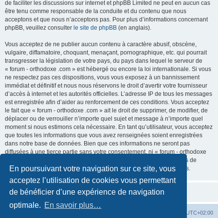
de faciliter les discussions sur internet et phpBB Limited ne peut en aucun cas
être tenu comme responsable de la conduite et du contenu que nous
acceptons et que nous n’acceptons pas. Pour plus d’informations concernant
phpBB, veuillez consulter
le site de phpBB
(en anglais).
Vous acceptez de ne publier aucun contenu à caractère abusif, obscène,
vulgaire, diffamatoire, choquant, menaçant, pornographique, etc. qui pourrait
transgresser la législation de votre pays, du pays dans lequel le serveur de
« forum - orthodoxe .com » est hébergé ou encore la loi internationale. Si vous
ne respectez pas ces dispositions, vous vous exposez à un bannissement
immédiat et définitif et nous nous réservons le droit d’avertir votre fournisseur
d’accès à internet et les autorités officielles. L’adresse IP de tous les messages
est enregistrée afin d’aider au renforcement de ces conditions. Vous acceptez
le fait que « forum - orthodoxe .com » ait le droit de supprimer, de modifier, de
déplacer ou de verrouiller n’importe quel sujet et message à n’importe quel
moment si nous estimons cela nécessaire. En tant qu’utilisateur, vous acceptez
que toutes les informations que vous avez renseignées soient enregistrées
dans notre base de données. Bien que ces informations ne seront pas
diffusées à une tierce partie sans votre consentement, ni « forum - orthodoxe
.com », ni phpBB, ne pourront être tenus comme responsables en cas de
En poursuivant votre navigation sur ce site, vous
tentative de piratage informatique visant à compromettre vos données.
acceptez l’utilisation de cookies vous permettant
de bénéficier d’une expérience de navigation
optimale.
En savoir plus…
Site web
Index forum
Fuseau horaire sur
UTC+02:00