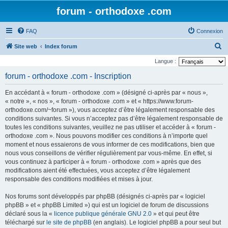
forum - orthodoxe .com
FAQ
Connexion
R
Site web
Index forum
e
Langue :
c
forum - orthodoxe .com - Inscription
h
En accédant à « forum - orthodoxe .com » (désigné ci-après par « nous »,
e
« notre », « nos », « forum - orthodoxe .com » et « https://www.forum-
r
orthodoxe.com/~forum »), vous acceptez d’être légalement responsable des
conditions suivantes. Si vous n’acceptez pas d’être légalement responsable de
c
toutes les conditions suivantes, veuillez ne pas utiliser et accéder à « forum -
h
orthodoxe .com ». Nous pouvons modifier ces conditions à n’importe quel
e
moment et nous essaierons de vous informer de ces modifications, bien que
nous vous conseillons de vérifier régulièrement par vous-même. En effet, si
r
vous continuez à participer à « forum - orthodoxe .com » après que des
modifications aient été effectuées, vous acceptez d’être légalement
responsable des conditions modifiées et mises à jour.
Nos forums sont développés par phpBB (désignés ci-après par « logiciel
phpBB » et « phpBB Limited ») qui est un logiciel de forum de discussions
déclaré sous la «
licence publique générale GNU 2.0
» et qui peut être
téléchargé sur
le site de phpBB
(en anglais). Le logiciel phpBB a pour seul but