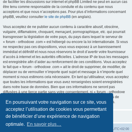
de faciliter les discussions sur internet et phpBB Limited ne peut en aucun cas
être tenu comme responsable de la conduite et du contenu que nous
acceptons et que nous n’acceptons pas. Pour plus d’informations concernant
phpBB, veuillez consulter
le site de phpBB
(en anglais).
Vous acceptez de ne publier aucun contenu à caractère abusif, obscène,
vulgaire, diffamatoire, choquant, menaçant, pornographique, etc. qui pourrait
transgresser la législation de votre pays, du pays dans lequel le serveur de
« forum - orthodoxe .com » est hébergé ou encore la loi internationale. Si vous
ne respectez pas ces dispositions, vous vous exposez à un bannissement
immédiat et définitif et nous nous réservons le droit d’avertir votre fournisseur
d’accès à internet et les autorités officielles. L’adresse IP de tous les messages
est enregistrée afin d’aider au renforcement de ces conditions. Vous acceptez
le fait que « forum - orthodoxe .com » ait le droit de supprimer, de modifier, de
déplacer ou de verrouiller n’importe quel sujet et message à n’importe quel
moment si nous estimons cela nécessaire. En tant qu’utilisateur, vous acceptez
que toutes les informations que vous avez renseignées soient enregistrées
dans notre base de données. Bien que ces informations ne seront pas
diffusées à une tierce partie sans votre consentement, ni « forum - orthodoxe
.com », ni phpBB, ne pourront être tenus comme responsables en cas de
En poursuivant votre navigation sur ce site, vous
tentative de piratage informatique visant à compromettre vos données.
acceptez l’utilisation de cookies vous permettant
de bénéficier d’une expérience de navigation
optimale.
En savoir plus…
Site web
Index forum
Fuseau horaire sur
UTC+02:00