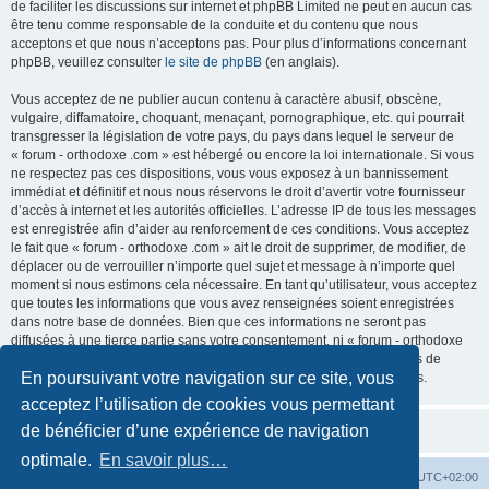
de faciliter les discussions sur internet et phpBB Limited ne peut en aucun cas
être tenu comme responsable de la conduite et du contenu que nous
acceptons et que nous n’acceptons pas. Pour plus d’informations concernant
phpBB, veuillez consulter
le site de phpBB
(en anglais).
Vous acceptez de ne publier aucun contenu à caractère abusif, obscène,
vulgaire, diffamatoire, choquant, menaçant, pornographique, etc. qui pourrait
transgresser la législation de votre pays, du pays dans lequel le serveur de
« forum - orthodoxe .com » est hébergé ou encore la loi internationale. Si vous
ne respectez pas ces dispositions, vous vous exposez à un bannissement
immédiat et définitif et nous nous réservons le droit d’avertir votre fournisseur
d’accès à internet et les autorités officielles. L’adresse IP de tous les messages
est enregistrée afin d’aider au renforcement de ces conditions. Vous acceptez
le fait que « forum - orthodoxe .com » ait le droit de supprimer, de modifier, de
déplacer ou de verrouiller n’importe quel sujet et message à n’importe quel
moment si nous estimons cela nécessaire. En tant qu’utilisateur, vous acceptez
que toutes les informations que vous avez renseignées soient enregistrées
dans notre base de données. Bien que ces informations ne seront pas
diffusées à une tierce partie sans votre consentement, ni « forum - orthodoxe
.com », ni phpBB, ne pourront être tenus comme responsables en cas de
En poursuivant votre navigation sur ce site, vous
tentative de piratage informatique visant à compromettre vos données.
acceptez l’utilisation de cookies vous permettant
de bénéficier d’une expérience de navigation
optimale.
En savoir plus…
Site web
Index forum
Fuseau horaire sur
UTC+02:00