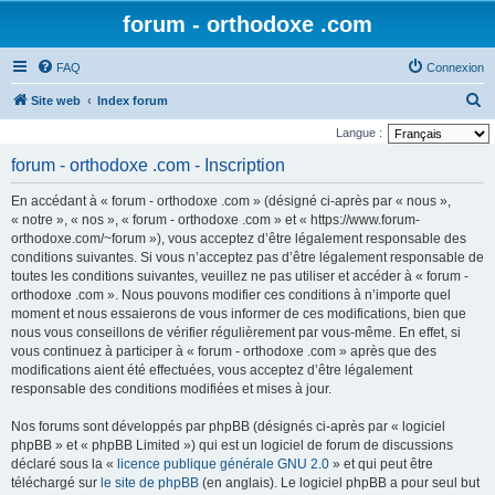
forum - orthodoxe .com
FAQ
Connexion
R
Site web
Index forum
e
Langue :
c
forum - orthodoxe .com - Inscription
h
En accédant à « forum - orthodoxe .com » (désigné ci-après par « nous »,
e
« notre », « nos », « forum - orthodoxe .com » et « https://www.forum-
r
orthodoxe.com/~forum »), vous acceptez d’être légalement responsable des
conditions suivantes. Si vous n’acceptez pas d’être légalement responsable de
c
toutes les conditions suivantes, veuillez ne pas utiliser et accéder à « forum -
h
orthodoxe .com ». Nous pouvons modifier ces conditions à n’importe quel
e
moment et nous essaierons de vous informer de ces modifications, bien que
nous vous conseillons de vérifier régulièrement par vous-même. En effet, si
r
vous continuez à participer à « forum - orthodoxe .com » après que des
modifications aient été effectuées, vous acceptez d’être légalement
responsable des conditions modifiées et mises à jour.
Nos forums sont développés par phpBB (désignés ci-après par « logiciel
phpBB » et « phpBB Limited ») qui est un logiciel de forum de discussions
déclaré sous la «
licence publique générale GNU 2.0
» et qui peut être
téléchargé sur
le site de phpBB
(en anglais). Le logiciel phpBB a pour seul but