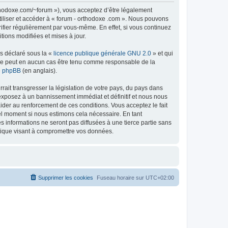
rthodoxe.com/~forum »), vous acceptez d’être légalement
tiliser et accéder à « forum - orthodoxe .com ». Nous pouvons
ifier régulièrement par vous-même. En effet, si vous continuez
tions modifiées et mises à jour.
ns déclaré sous la «
licence publique générale GNU 2.0
» et qui
ed ne peut en aucun cas être tenu comme responsable de la
de phpBB
(en anglais).
ait transgresser la législation de votre pays, du pays dans
 exposez à un bannissement immédiat et définitif et nous nous
d’aider au renforcement de ces conditions. Vous acceptez le fait
uel moment si nous estimons cela nécessaire. En tant
 informations ne seront pas diffusées à une tierce partie sans
atique visant à compromettre vos données.
Supprimer les cookies
Fuseau horaire sur
UTC+02:00