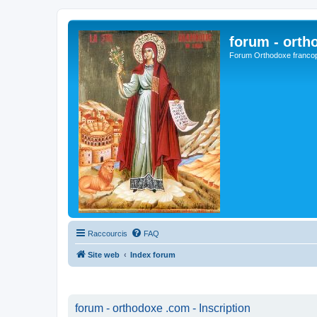
forum - orth
Forum Orthodoxe franco
Raccourcis
FAQ
Site web
Index forum
forum - orthodoxe .com - Inscription