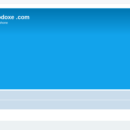
odoxe .com
phone