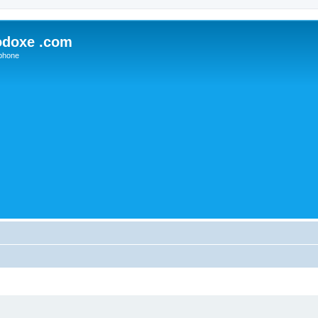
odoxe .com
phone