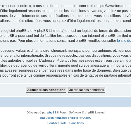
 « nous », « notre », « nos », « forum - orthodoxe .com » et « https://www.forum-o
’être légalement responsable de toutes les conditions suivantes, veuillez ne pas u
rons de vous informer de ces modifications, bien que nous vous conseillons de vér
ations aient été effectuées, vous acceptez d’être légalement responsable des condi
 logiciel phpBB » et « phpBB Limited ») qui est un logiciel de forum de discussio
iel phpBB a pour seul but de faciliter les discussions sur internet et phpBB Limit
ptons pas. Pour plus d’informations concernant phpBB, veuillez consulter
le site 
obscène, vulgaire, diffamatoire, choquant, menaçant, pornographique, etc. qui pourr
 encore la loi internationale. Si vous ne respectez pas ces dispositions, vous vous
 et les autorités officielles. L’adresse IP de tous les messages est enregistrée afin 
difier, de déplacer ou de verrouiller n’importe quel sujet et message à n’importe q
vous avez renseignées soient enregistrées dans notre base de données. Bien que ces
ne pourront être tenus comme responsables en cas de tentative de piratage inform
Développé par
phpBB
® Forum Software © phpBB Limited
Traduction française officielle
©
Qiaeru
Confidentialité
|
Conditions