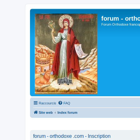
forum - orth
Forum Orthodoxe franco
Raccourcis
FAQ
Site web
Index forum
forum - orthodoxe .com - Inscription