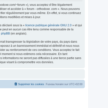
rthodoxe.com/~forum »), vous acceptez d’être légalement
tiliser et accéder à « forum - orthodoxe .com ». Nous pouvons
ifier régulièrement par vous-même. En effet, si vous continuez
tions modifiées et mises à jour.
ns déclaré sous la «
licence publique générale GNU 2.0
» et qui
ed ne peut en aucun cas être tenu comme responsable de la
de phpBB
(en anglais).
ait transgresser la législation de votre pays, du pays dans
 exposez à un bannissement immédiat et définitif et nous nous
d’aider au renforcement de ces conditions. Vous acceptez le fait
uel moment si nous estimons cela nécessaire. En tant
 informations ne seront pas diffusées à une tierce partie sans
atique visant à compromettre vos données.
Supprimer les cookies
Fuseau horaire sur
UTC+02:00