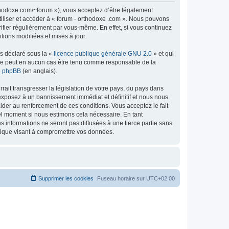
rthodoxe.com/~forum »), vous acceptez d’être légalement
tiliser et accéder à « forum - orthodoxe .com ». Nous pouvons
ifier régulièrement par vous-même. En effet, si vous continuez
tions modifiées et mises à jour.
ns déclaré sous la «
licence publique générale GNU 2.0
» et qui
ed ne peut en aucun cas être tenu comme responsable de la
de phpBB
(en anglais).
ait transgresser la législation de votre pays, du pays dans
 exposez à un bannissement immédiat et définitif et nous nous
d’aider au renforcement de ces conditions. Vous acceptez le fait
uel moment si nous estimons cela nécessaire. En tant
 informations ne seront pas diffusées à une tierce partie sans
atique visant à compromettre vos données.
Supprimer les cookies
Fuseau horaire sur
UTC+02:00