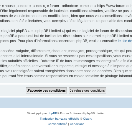
 « nous », « notre », « nos », « forum - orthodoxe .com » et « https://www.forum-o
’être légalement responsable de toutes les conditions suivantes, veuillez ne pas u
rons de vous informer de ces modifications, bien que nous vous conseillons de vér
ations aient été effectuées, vous acceptez d’être légalement responsable des condi
 logiciel phpBB » et « phpBB Limited ») qui est un logiciel de forum de discussio
iel phpBB a pour seul but de faciliter les discussions sur internet et phpBB Limit
ptons pas. Pour plus d’informations concernant phpBB, veuillez consulter
le site 
obscène, vulgaire, diffamatoire, choquant, menaçant, pornographique, etc. qui pourr
 encore la loi internationale. Si vous ne respectez pas ces dispositions, vous vous
 et les autorités officielles. L’adresse IP de tous les messages est enregistrée afin 
difier, de déplacer ou de verrouiller n’importe quel sujet et message à n’importe q
vous avez renseignées soient enregistrées dans notre base de données. Bien que ces
ne pourront être tenus comme responsables en cas de tentative de piratage inform
Développé par
phpBB
® Forum Software © phpBB Limited
Traduction française officielle
©
Qiaeru
Confidentialité
|
Conditions