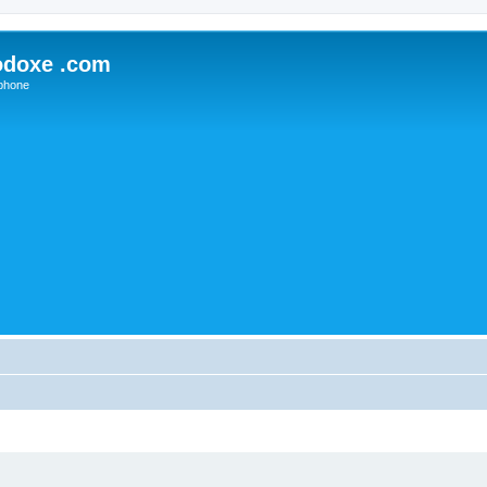
odoxe .com
phone