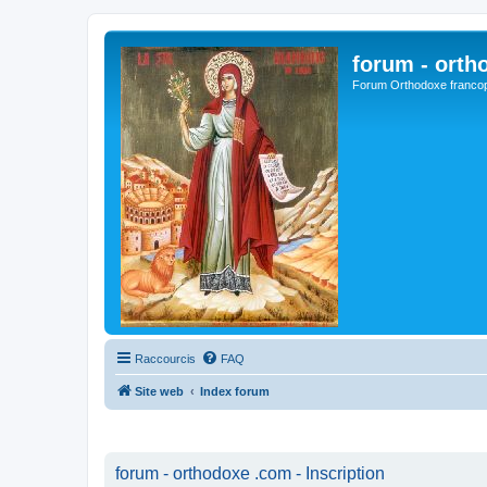
forum - orth
Forum Orthodoxe franco
Raccourcis
FAQ
Site web
Index forum
forum - orthodoxe .com - Inscription