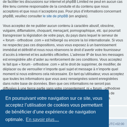
de faciliter les discussions sur internet et phpBB Limited ne peut en aucun cas
être tenu comme responsable de la conduite et du contenu que nous
acceptons et que nous n’acceptons pas. Pour plus d’informations concernant
phpBB, veuillez consulter
le site de phpBB
(en anglais).
Vous acceptez de ne publier aucun contenu à caractère abusif, obscène,
vulgaire, diffamatoire, choquant, menaçant, pornographique, etc. qui pourrait
transgresser la législation de votre pays, du pays dans lequel le serveur de
« forum - orthodoxe .com » est hébergé ou encore la loi internationale. Si vous
ne respectez pas ces dispositions, vous vous exposez à un bannissement
immédiat et définitif et nous nous réservons le droit d’avertir votre fournisseur
d’accès à internet et les autorités officielles. L’adresse IP de tous les messages
est enregistrée afin d’aider au renforcement de ces conditions. Vous acceptez
le fait que « forum - orthodoxe .com » ait le droit de supprimer, de modifier, de
déplacer ou de verrouiller n’importe quel sujet et message à n’importe quel
moment si nous estimons cela nécessaire. En tant qu’utilisateur, vous acceptez
que toutes les informations que vous avez renseignées soient enregistrées
dans notre base de données. Bien que ces informations ne seront pas
diffusées à une tierce partie sans votre consentement, ni « forum - orthodoxe
.com », ni phpBB, ne pourront être tenus comme responsables en cas de
En poursuivant votre navigation sur ce site, vous
tentative de piratage informatique visant à compromettre vos données.
acceptez l’utilisation de cookies vous permettant
de bénéficier d’une expérience de navigation
optimale.
En savoir plus…
Site web
Index forum
Fuseau horaire sur
UTC+02:00