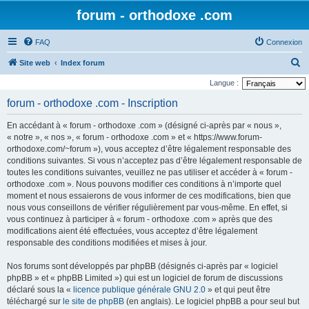
forum - orthodoxe .com
FAQ
Connexion
R
Site web
Index forum
e
Langue :
c
forum - orthodoxe .com - Inscription
h
En accédant à « forum - orthodoxe .com » (désigné ci-après par « nous »,
e
« notre », « nos », « forum - orthodoxe .com » et « https://www.forum-
r
orthodoxe.com/~forum »), vous acceptez d’être légalement responsable des
conditions suivantes. Si vous n’acceptez pas d’être légalement responsable de
c
toutes les conditions suivantes, veuillez ne pas utiliser et accéder à « forum -
h
orthodoxe .com ». Nous pouvons modifier ces conditions à n’importe quel
e
moment et nous essaierons de vous informer de ces modifications, bien que
nous vous conseillons de vérifier régulièrement par vous-même. En effet, si
r
vous continuez à participer à « forum - orthodoxe .com » après que des
modifications aient été effectuées, vous acceptez d’être légalement
responsable des conditions modifiées et mises à jour.
Nos forums sont développés par phpBB (désignés ci-après par « logiciel
phpBB » et « phpBB Limited ») qui est un logiciel de forum de discussions
déclaré sous la «
licence publique générale GNU 2.0
» et qui peut être
téléchargé sur
le site de phpBB
(en anglais). Le logiciel phpBB a pour seul but