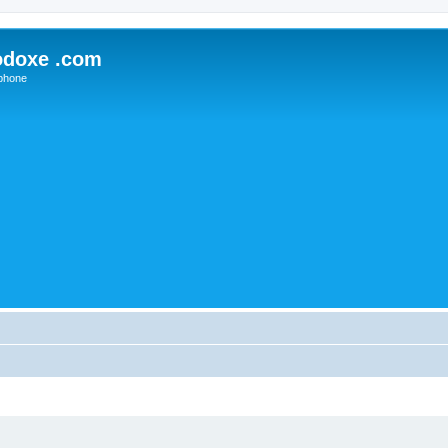
odoxe .com
phone