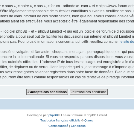
 « nous », « notre », « nos », « forum - orthodoxe .com » et « https://www.forum-o
’être légalement responsable de toutes les conditions suivantes, veuillez ne pas u
rons de vous informer de ces modifications, bien que nous vous conseillons de vér
ations aient été effectuées, vous acceptez d’être légalement responsable des condi
 logiciel phpBB » et « phpBB Limited ») qui est un logiciel de forum de discussio
iel phpBB a pour seul but de faciliter les discussions sur internet et phpBB Limit
ptons pas. Pour plus d’informations concernant phpBB, veuillez consulter
le site 
obscène, vulgaire, diffamatoire, choquant, menaçant, pornographique, etc. qui pourr
 encore la loi internationale. Si vous ne respectez pas ces dispositions, vous vous
 et les autorités officielles. L’adresse IP de tous les messages est enregistrée afin 
difier, de déplacer ou de verrouiller n’importe quel sujet et message à n’importe q
vous avez renseignées soient enregistrées dans notre base de données. Bien que ces
ne pourront être tenus comme responsables en cas de tentative de piratage inform
Développé par
phpBB
® Forum Software © phpBB Limited
Traduction française officielle
©
Qiaeru
Confidentialité
|
Conditions