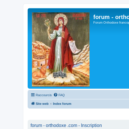
forum - orth
Forum Orthodoxe franco
Raccourcis
FAQ
Site web
Index forum
forum - orthodoxe .com - Inscription