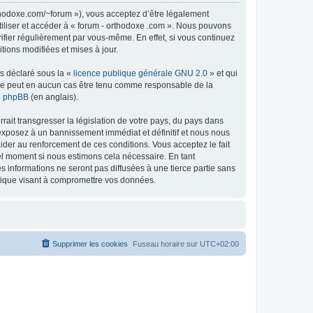
rthodoxe.com/~forum »), vous acceptez d’être légalement
tiliser et accéder à « forum - orthodoxe .com ». Nous pouvons
ifier régulièrement par vous-même. En effet, si vous continuez
tions modifiées et mises à jour.
ns déclaré sous la «
licence publique générale GNU 2.0
» et qui
ed ne peut en aucun cas être tenu comme responsable de la
de phpBB
(en anglais).
ait transgresser la législation de votre pays, du pays dans
 exposez à un bannissement immédiat et définitif et nous nous
d’aider au renforcement de ces conditions. Vous acceptez le fait
uel moment si nous estimons cela nécessaire. En tant
 informations ne seront pas diffusées à une tierce partie sans
atique visant à compromettre vos données.
Supprimer les cookies
Fuseau horaire sur
UTC+02:00