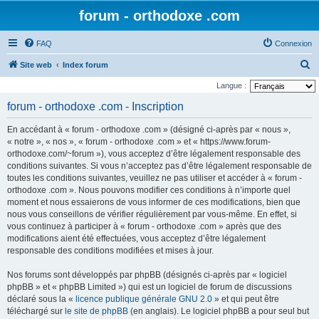
forum - orthodoxe .com
FAQ
Connexion
R
Site web
Index forum
e
Langue :
c
forum - orthodoxe .com - Inscription
h
En accédant à « forum - orthodoxe .com » (désigné ci-après par « nous »,
e
« notre », « nos », « forum - orthodoxe .com » et « https://www.forum-
r
orthodoxe.com/~forum »), vous acceptez d’être légalement responsable des
conditions suivantes. Si vous n’acceptez pas d’être légalement responsable de
c
toutes les conditions suivantes, veuillez ne pas utiliser et accéder à « forum -
h
orthodoxe .com ». Nous pouvons modifier ces conditions à n’importe quel
e
moment et nous essaierons de vous informer de ces modifications, bien que
nous vous conseillons de vérifier régulièrement par vous-même. En effet, si
r
vous continuez à participer à « forum - orthodoxe .com » après que des
modifications aient été effectuées, vous acceptez d’être légalement
responsable des conditions modifiées et mises à jour.
Nos forums sont développés par phpBB (désignés ci-après par « logiciel
phpBB » et « phpBB Limited ») qui est un logiciel de forum de discussions
déclaré sous la «
licence publique générale GNU 2.0
» et qui peut être
téléchargé sur
le site de phpBB
(en anglais). Le logiciel phpBB a pour seul but