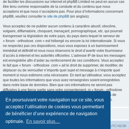
de faciliter les discussions sur internet et phpBB Limited ne peut en aucun cas
être tenu comme responsable de la conduite et du contenu que nous
acceptons et que nous n’acceptons pas. Pour plus d’informations concernant
phpBB, veuillez consulter
le site de phpBB
(en anglais).
Vous acceptez de ne publier aucun contenu à caractère abusif, obscène,
vulgaire, diffamatoire, choquant, menaçant, pornographique, etc. qui pourrait
transgresser la législation de votre pays, du pays dans lequel le serveur de
« forum - orthodoxe .com » est hébergé ou encore la loi internationale. Si vous
ne respectez pas ces dispositions, vous vous exposez à un bannissement
immédiat et définitif et nous nous réservons le droit d’avertir votre fournisseur
d’accès à internet et les autorités officielles. L’adresse IP de tous les messages
est enregistrée afin d’aider au renforcement de ces conditions. Vous acceptez
le fait que « forum - orthodoxe .com » ait le droit de supprimer, de modifier, de
déplacer ou de verrouiller n’importe quel sujet et message à n’importe quel
moment si nous estimons cela nécessaire. En tant qu’utilisateur, vous acceptez
que toutes les informations que vous avez renseignées soient enregistrées
dans notre base de données. Bien que ces informations ne seront pas
diffusées à une tierce partie sans votre consentement, ni « forum - orthodoxe
.com », ni phpBB, ne pourront être tenus comme responsables en cas de
En poursuivant votre navigation sur ce site, vous
tentative de piratage informatique visant à compromettre vos données.
acceptez l’utilisation de cookies vous permettant
de bénéficier d’une expérience de navigation
optimale.
En savoir plus…
Site web
Index forum
Fuseau horaire sur
UTC+02:00