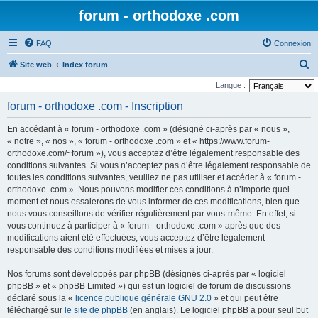
forum - orthodoxe .com
FAQ
Connexion
R
Site web
Index forum
e
Langue :
c
forum - orthodoxe .com - Inscription
h
En accédant à « forum - orthodoxe .com » (désigné ci-après par « nous »,
e
« notre », « nos », « forum - orthodoxe .com » et « https://www.forum-
r
orthodoxe.com/~forum »), vous acceptez d’être légalement responsable des
conditions suivantes. Si vous n’acceptez pas d’être légalement responsable de
c
toutes les conditions suivantes, veuillez ne pas utiliser et accéder à « forum -
h
orthodoxe .com ». Nous pouvons modifier ces conditions à n’importe quel
e
moment et nous essaierons de vous informer de ces modifications, bien que
nous vous conseillons de vérifier régulièrement par vous-même. En effet, si
r
vous continuez à participer à « forum - orthodoxe .com » après que des
modifications aient été effectuées, vous acceptez d’être légalement
responsable des conditions modifiées et mises à jour.
Nos forums sont développés par phpBB (désignés ci-après par « logiciel
phpBB » et « phpBB Limited ») qui est un logiciel de forum de discussions
déclaré sous la «
licence publique générale GNU 2.0
» et qui peut être
téléchargé sur
le site de phpBB
(en anglais). Le logiciel phpBB a pour seul but