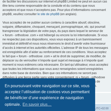
de faciliter les discussions sur internet et phpBB Limited ne peut en aucun cas
être tenu comme responsable de la conduite et du contenu que nous
acceptons et que nous n’acceptons pas. Pour plus d’informations concernant
phpBB, veuillez consulter
le site de phpBB
(en anglais).
Vous acceptez de ne publier aucun contenu à caractère abusif, obscène,
vulgaire, diffamatoire, choquant, menaçant, pornographique, etc. qui pourrait
transgresser la législation de votre pays, du pays dans lequel le serveur de
« forum - orthodoxe .com » est hébergé ou encore la loi internationale. Si vous
ne respectez pas ces dispositions, vous vous exposez à un bannissement
immédiat et définitif et nous nous réservons le droit d’avertir votre fournisseur
d’accès à internet et les autorités officielles. L’adresse IP de tous les messages
est enregistrée afin d’aider au renforcement de ces conditions. Vous acceptez
le fait que « forum - orthodoxe .com » ait le droit de supprimer, de modifier, de
déplacer ou de verrouiller n’importe quel sujet et message à n’importe quel
moment si nous estimons cela nécessaire. En tant qu’utilisateur, vous acceptez
que toutes les informations que vous avez renseignées soient enregistrées
dans notre base de données. Bien que ces informations ne seront pas
diffusées à une tierce partie sans votre consentement, ni « forum - orthodoxe
.com », ni phpBB, ne pourront être tenus comme responsables en cas de
En poursuivant votre navigation sur ce site, vous
tentative de piratage informatique visant à compromettre vos données.
acceptez l’utilisation de cookies vous permettant
de bénéficier d’une expérience de navigation
optimale.
En savoir plus…
Site web
Index forum
Fuseau horaire sur
UTC+02:00