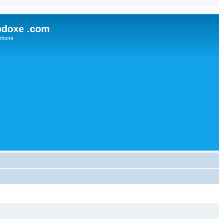
odoxe .com
phone