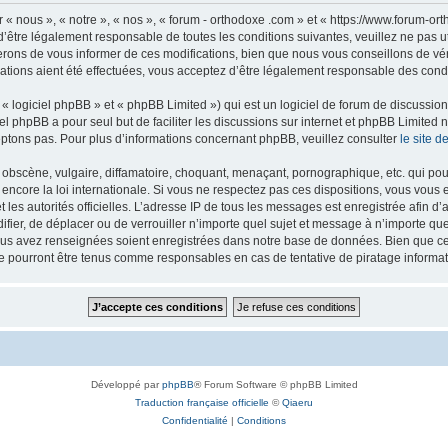
 « nous », « notre », « nos », « forum - orthodoxe .com » et « https://www.forum-o
’être légalement responsable de toutes les conditions suivantes, veuillez ne pas u
rons de vous informer de ces modifications, bien que nous vous conseillons de vér
ations aient été effectuées, vous acceptez d’être légalement responsable des condi
 logiciel phpBB » et « phpBB Limited ») qui est un logiciel de forum de discussio
iel phpBB a pour seul but de faciliter les discussions sur internet et phpBB Limit
ptons pas. Pour plus d’informations concernant phpBB, veuillez consulter
le site 
obscène, vulgaire, diffamatoire, choquant, menaçant, pornographique, etc. qui pourr
 encore la loi internationale. Si vous ne respectez pas ces dispositions, vous vous
 et les autorités officielles. L’adresse IP de tous les messages est enregistrée afin 
difier, de déplacer ou de verrouiller n’importe quel sujet et message à n’importe q
vous avez renseignées soient enregistrées dans notre base de données. Bien que ces
ne pourront être tenus comme responsables en cas de tentative de piratage inform
Développé par
phpBB
® Forum Software © phpBB Limited
Traduction française officielle
©
Qiaeru
Confidentialité
|
Conditions