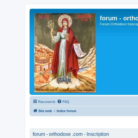
forum - orth
Forum Orthodoxe franco
Raccourcis
FAQ
Site web
Index forum
forum - orthodoxe .com - Inscription