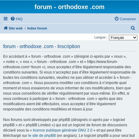
forum - orthodoxe .com
FAQ
Connexion
R
Site web
Index forum
e
Langue :
c
forum - orthodoxe .com - Inscription
h
En accédant à « forum - orthodoxe .com » (désigné ci-après par « nous »,
e
« notre », « nos », « forum - orthodoxe .com » et « https://www.forum-
r
orthodoxe.com/~forum »), vous acceptez d’être légalement responsable des
conditions suivantes. Si vous n’acceptez pas d’être légalement responsable de
c
toutes les conditions suivantes, veuillez ne pas utiliser et accéder à « forum -
h
orthodoxe .com ». Nous pouvons modifier ces conditions à n’importe quel
e
moment et nous essaierons de vous informer de ces modifications, bien que
nous vous conseillons de vérifier régulièrement par vous-même. En effet, si
r
vous continuez à participer à « forum - orthodoxe .com » après que des
modifications aient été effectuées, vous acceptez d’être légalement
responsable des conditions modifiées et mises à jour.
Nos forums sont développés par phpBB (désignés ci-après par « logiciel
phpBB » et « phpBB Limited ») qui est un logiciel de forum de discussions
déclaré sous la «
licence publique générale GNU 2.0
» et qui peut être
téléchargé sur
le site de phpBB
(en anglais). Le logiciel phpBB a pour seul but