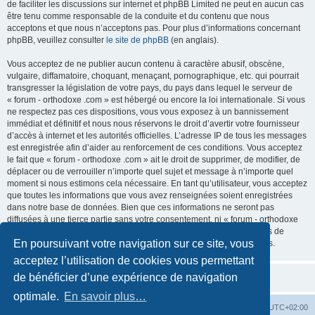
de faciliter les discussions sur internet et phpBB Limited ne peut en aucun cas
être tenu comme responsable de la conduite et du contenu que nous
acceptons et que nous n’acceptons pas. Pour plus d’informations concernant
phpBB, veuillez consulter
le site de phpBB
(en anglais).
Vous acceptez de ne publier aucun contenu à caractère abusif, obscène,
vulgaire, diffamatoire, choquant, menaçant, pornographique, etc. qui pourrait
transgresser la législation de votre pays, du pays dans lequel le serveur de
« forum - orthodoxe .com » est hébergé ou encore la loi internationale. Si vous
ne respectez pas ces dispositions, vous vous exposez à un bannissement
immédiat et définitif et nous nous réservons le droit d’avertir votre fournisseur
d’accès à internet et les autorités officielles. L’adresse IP de tous les messages
est enregistrée afin d’aider au renforcement de ces conditions. Vous acceptez
le fait que « forum - orthodoxe .com » ait le droit de supprimer, de modifier, de
déplacer ou de verrouiller n’importe quel sujet et message à n’importe quel
moment si nous estimons cela nécessaire. En tant qu’utilisateur, vous acceptez
que toutes les informations que vous avez renseignées soient enregistrées
dans notre base de données. Bien que ces informations ne seront pas
diffusées à une tierce partie sans votre consentement, ni « forum - orthodoxe
.com », ni phpBB, ne pourront être tenus comme responsables en cas de
En poursuivant votre navigation sur ce site, vous
tentative de piratage informatique visant à compromettre vos données.
acceptez l’utilisation de cookies vous permettant
de bénéficier d’une expérience de navigation
optimale.
En savoir plus…
Site web
Index forum
Fuseau horaire sur
UTC+02:00