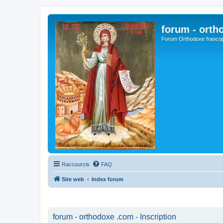
forum - orth
Forum Orthodoxe franco
Raccourcis
FAQ
Site web
Index forum
forum - orthodoxe .com - Inscription