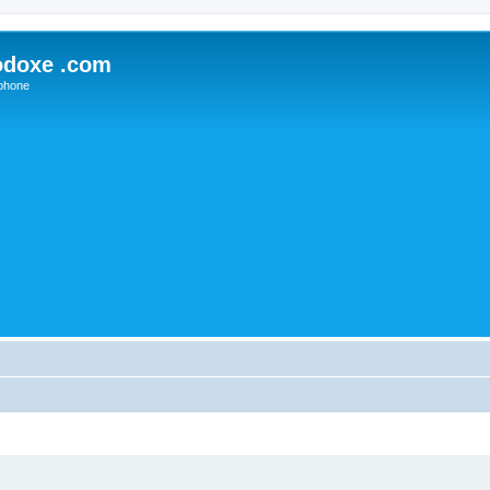
odoxe .com
phone