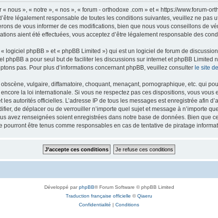
 « nous », « notre », « nos », « forum - orthodoxe .com » et « https://www.forum-o
’être légalement responsable de toutes les conditions suivantes, veuillez ne pas u
rons de vous informer de ces modifications, bien que nous vous conseillons de vér
ations aient été effectuées, vous acceptez d’être légalement responsable des condi
 logiciel phpBB » et « phpBB Limited ») qui est un logiciel de forum de discussio
iel phpBB a pour seul but de faciliter les discussions sur internet et phpBB Limit
ptons pas. Pour plus d’informations concernant phpBB, veuillez consulter
le site 
obscène, vulgaire, diffamatoire, choquant, menaçant, pornographique, etc. qui pourr
 encore la loi internationale. Si vous ne respectez pas ces dispositions, vous vous
 et les autorités officielles. L’adresse IP de tous les messages est enregistrée afin 
difier, de déplacer ou de verrouiller n’importe quel sujet et message à n’importe q
vous avez renseignées soient enregistrées dans notre base de données. Bien que ces
ne pourront être tenus comme responsables en cas de tentative de piratage inform
Développé par
phpBB
® Forum Software © phpBB Limited
Traduction française officielle
©
Qiaeru
Confidentialité
|
Conditions