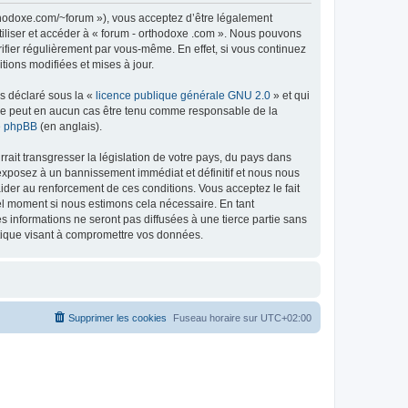
rthodoxe.com/~forum »), vous acceptez d’être légalement
tiliser et accéder à « forum - orthodoxe .com ». Nous pouvons
ifier régulièrement par vous-même. En effet, si vous continuez
tions modifiées et mises à jour.
ns déclaré sous la «
licence publique générale GNU 2.0
» et qui
ed ne peut en aucun cas être tenu comme responsable de la
de phpBB
(en anglais).
ait transgresser la législation de votre pays, du pays dans
 exposez à un bannissement immédiat et définitif et nous nous
d’aider au renforcement de ces conditions. Vous acceptez le fait
uel moment si nous estimons cela nécessaire. En tant
 informations ne seront pas diffusées à une tierce partie sans
atique visant à compromettre vos données.
Supprimer les cookies
Fuseau horaire sur
UTC+02:00