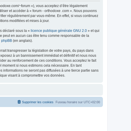
rthodoxe.com/~forum »), vous acceptez d’être légalement
tiliser et accéder à « forum - orthodoxe .com ». Nous pouvons
ifier régulièrement par vous-même. En effet, si vous continuez
tions modifiées et mises à jour.
ns déclaré sous la «
licence publique générale GNU 2.0
» et qui
ed ne peut en aucun cas être tenu comme responsable de la
de phpBB
(en anglais).
ait transgresser la législation de votre pays, du pays dans
 exposez à un bannissement immédiat et définitif et nous nous
d’aider au renforcement de ces conditions. Vous acceptez le fait
uel moment si nous estimons cela nécessaire. En tant
 informations ne seront pas diffusées à une tierce partie sans
atique visant à compromettre vos données.
Supprimer les cookies
Fuseau horaire sur
UTC+02:00