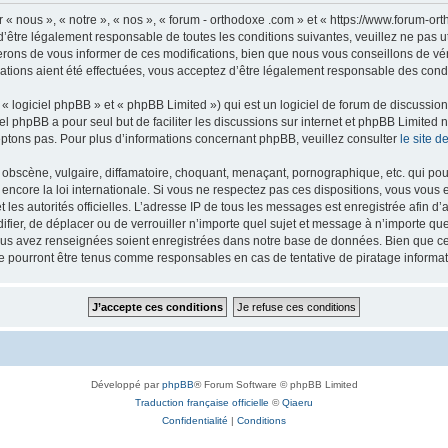
 « nous », « notre », « nos », « forum - orthodoxe .com » et « https://www.forum-o
’être légalement responsable de toutes les conditions suivantes, veuillez ne pas u
rons de vous informer de ces modifications, bien que nous vous conseillons de vér
ations aient été effectuées, vous acceptez d’être légalement responsable des condi
 logiciel phpBB » et « phpBB Limited ») qui est un logiciel de forum de discussio
iel phpBB a pour seul but de faciliter les discussions sur internet et phpBB Limit
ptons pas. Pour plus d’informations concernant phpBB, veuillez consulter
le site 
obscène, vulgaire, diffamatoire, choquant, menaçant, pornographique, etc. qui pourr
 encore la loi internationale. Si vous ne respectez pas ces dispositions, vous vous
 et les autorités officielles. L’adresse IP de tous les messages est enregistrée afin 
difier, de déplacer ou de verrouiller n’importe quel sujet et message à n’importe q
vous avez renseignées soient enregistrées dans notre base de données. Bien que ces
ne pourront être tenus comme responsables en cas de tentative de piratage inform
Développé par
phpBB
® Forum Software © phpBB Limited
Traduction française officielle
©
Qiaeru
Confidentialité
|
Conditions