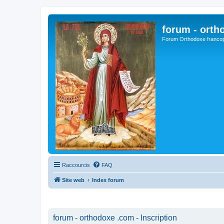
forum - orth
Forum Orthodoxe franco
Raccourcis
FAQ
Site web
Index forum
forum - orthodoxe .com - Inscription