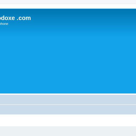
odoxe .com
phone