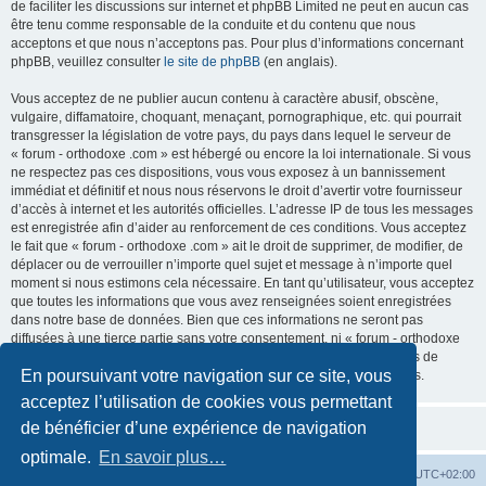
de faciliter les discussions sur internet et phpBB Limited ne peut en aucun cas
être tenu comme responsable de la conduite et du contenu que nous
acceptons et que nous n’acceptons pas. Pour plus d’informations concernant
phpBB, veuillez consulter
le site de phpBB
(en anglais).
Vous acceptez de ne publier aucun contenu à caractère abusif, obscène,
vulgaire, diffamatoire, choquant, menaçant, pornographique, etc. qui pourrait
transgresser la législation de votre pays, du pays dans lequel le serveur de
« forum - orthodoxe .com » est hébergé ou encore la loi internationale. Si vous
ne respectez pas ces dispositions, vous vous exposez à un bannissement
immédiat et définitif et nous nous réservons le droit d’avertir votre fournisseur
d’accès à internet et les autorités officielles. L’adresse IP de tous les messages
est enregistrée afin d’aider au renforcement de ces conditions. Vous acceptez
le fait que « forum - orthodoxe .com » ait le droit de supprimer, de modifier, de
déplacer ou de verrouiller n’importe quel sujet et message à n’importe quel
moment si nous estimons cela nécessaire. En tant qu’utilisateur, vous acceptez
que toutes les informations que vous avez renseignées soient enregistrées
dans notre base de données. Bien que ces informations ne seront pas
diffusées à une tierce partie sans votre consentement, ni « forum - orthodoxe
.com », ni phpBB, ne pourront être tenus comme responsables en cas de
En poursuivant votre navigation sur ce site, vous
tentative de piratage informatique visant à compromettre vos données.
acceptez l’utilisation de cookies vous permettant
de bénéficier d’une expérience de navigation
optimale.
En savoir plus…
Site web
Index forum
Fuseau horaire sur
UTC+02:00