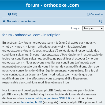
forum - orthodoxe .com
FAQ
Connexion
R
Site web
Index forum
e
Langue :
c
forum - orthodoxe .com - Inscription
h
En accédant à « forum - orthodoxe .com » (désigné ci-après par « nous »,
e
« notre », « nos », « forum - orthodoxe .com » et « https://www.forum-
r
orthodoxe.com/~forum »), vous acceptez d’être légalement responsable des
conditions suivantes. Si vous n’acceptez pas d’être légalement responsable de
c
toutes les conditions suivantes, veuillez ne pas utiliser et accéder à « forum -
h
orthodoxe .com ». Nous pouvons modifier ces conditions à n’importe quel
e
moment et nous essaierons de vous informer de ces modifications, bien que
nous vous conseillons de vérifier régulièrement par vous-même. En effet, si
r
vous continuez à participer à « forum - orthodoxe .com » après que des
modifications aient été effectuées, vous acceptez d’être légalement
responsable des conditions modifiées et mises à jour.
Nos forums sont développés par phpBB (désignés ci-après par « logiciel
phpBB » et « phpBB Limited ») qui est un logiciel de forum de discussions
déclaré sous la «
licence publique générale GNU 2.0
» et qui peut être
téléchargé sur
le site de phpBB
(en anglais). Le logiciel phpBB a pour seul but