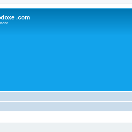
odoxe .com
phone