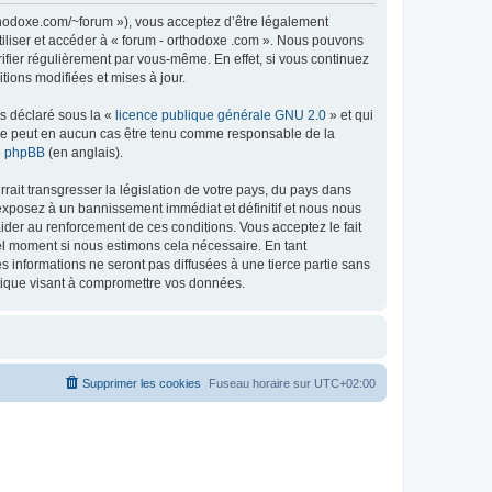
rthodoxe.com/~forum »), vous acceptez d’être légalement
tiliser et accéder à « forum - orthodoxe .com ». Nous pouvons
ifier régulièrement par vous-même. En effet, si vous continuez
tions modifiées et mises à jour.
ns déclaré sous la «
licence publique générale GNU 2.0
» et qui
ed ne peut en aucun cas être tenu comme responsable de la
de phpBB
(en anglais).
ait transgresser la législation de votre pays, du pays dans
 exposez à un bannissement immédiat et définitif et nous nous
d’aider au renforcement de ces conditions. Vous acceptez le fait
uel moment si nous estimons cela nécessaire. En tant
 informations ne seront pas diffusées à une tierce partie sans
atique visant à compromettre vos données.
Supprimer les cookies
Fuseau horaire sur
UTC+02:00