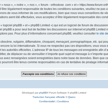
 « nous », « notre », « nos », « forum - orthodoxe .com » et « https://www.forum-o
’être légalement responsable de toutes les conditions suivantes, veuillez ne pas u
rons de vous informer de ces modifications, bien que nous vous conseillons de vér
ations aient été effectuées, vous acceptez d’être légalement responsable des condi
 logiciel phpBB » et « phpBB Limited ») qui est un logiciel de forum de discussio
iel phpBB a pour seul but de faciliter les discussions sur internet et phpBB Limit
ptons pas. Pour plus d’informations concernant phpBB, veuillez consulter
le site 
obscène, vulgaire, diffamatoire, choquant, menaçant, pornographique, etc. qui pourr
 encore la loi internationale. Si vous ne respectez pas ces dispositions, vous vous
 et les autorités officielles. L’adresse IP de tous les messages est enregistrée afin 
difier, de déplacer ou de verrouiller n’importe quel sujet et message à n’importe q
vous avez renseignées soient enregistrées dans notre base de données. Bien que ces
ne pourront être tenus comme responsables en cas de tentative de piratage inform
Développé par
phpBB
® Forum Software © phpBB Limited
Traduction française officielle
©
Qiaeru
Confidentialité
|
Conditions