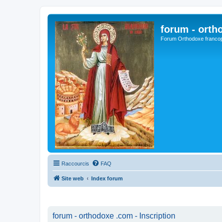
forum - orth
Forum Orthodoxe franco
Raccourcis
FAQ
Site web
Index forum
forum - orthodoxe .com - Inscription