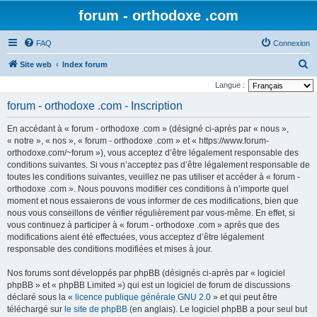
forum - orthodoxe .com
FAQ
Connexion
R
Site web
Index forum
e
Langue :
c
forum - orthodoxe .com - Inscription
h
En accédant à « forum - orthodoxe .com » (désigné ci-après par « nous »,
e
« notre », « nos », « forum - orthodoxe .com » et « https://www.forum-
r
orthodoxe.com/~forum »), vous acceptez d’être légalement responsable des
conditions suivantes. Si vous n’acceptez pas d’être légalement responsable de
c
toutes les conditions suivantes, veuillez ne pas utiliser et accéder à « forum -
h
orthodoxe .com ». Nous pouvons modifier ces conditions à n’importe quel
e
moment et nous essaierons de vous informer de ces modifications, bien que
nous vous conseillons de vérifier régulièrement par vous-même. En effet, si
r
vous continuez à participer à « forum - orthodoxe .com » après que des
modifications aient été effectuées, vous acceptez d’être légalement
responsable des conditions modifiées et mises à jour.
Nos forums sont développés par phpBB (désignés ci-après par « logiciel
phpBB » et « phpBB Limited ») qui est un logiciel de forum de discussions
déclaré sous la «
licence publique générale GNU 2.0
» et qui peut être
téléchargé sur
le site de phpBB
(en anglais). Le logiciel phpBB a pour seul but