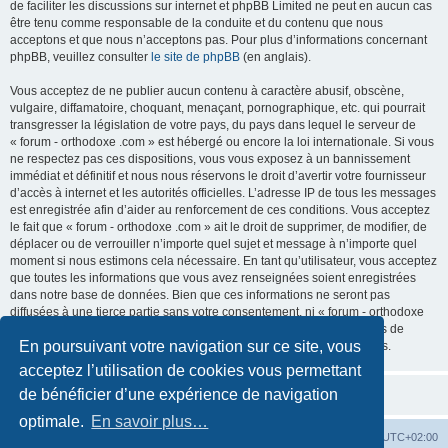
de faciliter les discussions sur internet et phpBB Limited ne peut en aucun cas
être tenu comme responsable de la conduite et du contenu que nous
acceptons et que nous n’acceptons pas. Pour plus d’informations concernant
phpBB, veuillez consulter
le site de phpBB
(en anglais).
Vous acceptez de ne publier aucun contenu à caractère abusif, obscène,
vulgaire, diffamatoire, choquant, menaçant, pornographique, etc. qui pourrait
transgresser la législation de votre pays, du pays dans lequel le serveur de
« forum - orthodoxe .com » est hébergé ou encore la loi internationale. Si vous
ne respectez pas ces dispositions, vous vous exposez à un bannissement
immédiat et définitif et nous nous réservons le droit d’avertir votre fournisseur
d’accès à internet et les autorités officielles. L’adresse IP de tous les messages
est enregistrée afin d’aider au renforcement de ces conditions. Vous acceptez
le fait que « forum - orthodoxe .com » ait le droit de supprimer, de modifier, de
déplacer ou de verrouiller n’importe quel sujet et message à n’importe quel
moment si nous estimons cela nécessaire. En tant qu’utilisateur, vous acceptez
que toutes les informations que vous avez renseignées soient enregistrées
dans notre base de données. Bien que ces informations ne seront pas
diffusées à une tierce partie sans votre consentement, ni « forum - orthodoxe
.com », ni phpBB, ne pourront être tenus comme responsables en cas de
En poursuivant votre navigation sur ce site, vous
tentative de piratage informatique visant à compromettre vos données.
acceptez l’utilisation de cookies vous permettant
de bénéficier d’une expérience de navigation
optimale.
En savoir plus…
Site web
Index forum
Fuseau horaire sur
UTC+02:00