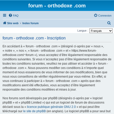
forum - orthodoxe .com
FAQ
Connexion
R
Site web
Index forum
e
Langue :
c
forum - orthodoxe .com - Inscription
h
En accédant à « forum - orthodoxe .com » (désigné ci-après par « nous »,
e
« notre », « nos », « forum - orthodoxe .com » et « https://www.forum-
r
orthodoxe.com/~forum »), vous acceptez d’être légalement responsable des
conditions suivantes. Si vous n’acceptez pas d’être légalement responsable de
c
toutes les conditions suivantes, veuillez ne pas utiliser et accéder à « forum -
h
orthodoxe .com ». Nous pouvons modifier ces conditions à n’importe quel
e
moment et nous essaierons de vous informer de ces modifications, bien que
nous vous conseillons de vérifier régulièrement par vous-même. En effet, si
r
vous continuez à participer à « forum - orthodoxe .com » après que des
modifications aient été effectuées, vous acceptez d’être légalement
responsable des conditions modifiées et mises à jour.
Nos forums sont développés par phpBB (désignés ci-après par « logiciel
phpBB » et « phpBB Limited ») qui est un logiciel de forum de discussions
déclaré sous la «
licence publique générale GNU 2.0
» et qui peut être
téléchargé sur
le site de phpBB
(en anglais). Le logiciel phpBB a pour seul but