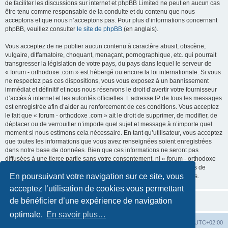
de faciliter les discussions sur internet et phpBB Limited ne peut en aucun cas
être tenu comme responsable de la conduite et du contenu que nous
acceptons et que nous n’acceptons pas. Pour plus d’informations concernant
phpBB, veuillez consulter
le site de phpBB
(en anglais).
Vous acceptez de ne publier aucun contenu à caractère abusif, obscène,
vulgaire, diffamatoire, choquant, menaçant, pornographique, etc. qui pourrait
transgresser la législation de votre pays, du pays dans lequel le serveur de
« forum - orthodoxe .com » est hébergé ou encore la loi internationale. Si vous
ne respectez pas ces dispositions, vous vous exposez à un bannissement
immédiat et définitif et nous nous réservons le droit d’avertir votre fournisseur
d’accès à internet et les autorités officielles. L’adresse IP de tous les messages
est enregistrée afin d’aider au renforcement de ces conditions. Vous acceptez
le fait que « forum - orthodoxe .com » ait le droit de supprimer, de modifier, de
déplacer ou de verrouiller n’importe quel sujet et message à n’importe quel
moment si nous estimons cela nécessaire. En tant qu’utilisateur, vous acceptez
que toutes les informations que vous avez renseignées soient enregistrées
dans notre base de données. Bien que ces informations ne seront pas
diffusées à une tierce partie sans votre consentement, ni « forum - orthodoxe
.com », ni phpBB, ne pourront être tenus comme responsables en cas de
En poursuivant votre navigation sur ce site, vous
tentative de piratage informatique visant à compromettre vos données.
acceptez l’utilisation de cookies vous permettant
de bénéficier d’une expérience de navigation
optimale.
En savoir plus…
Site web
Index forum
Fuseau horaire sur
UTC+02:00