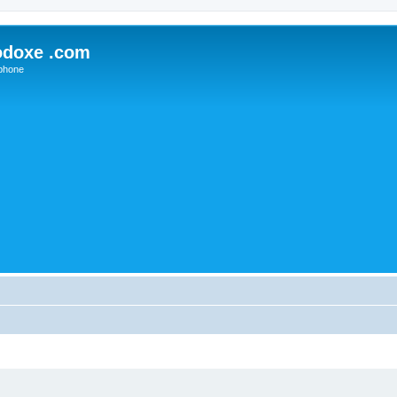
odoxe .com
phone