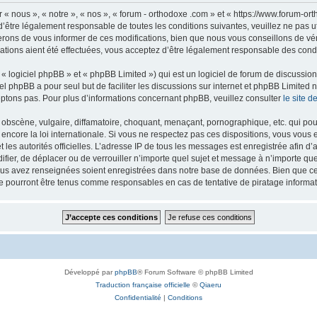
 « nous », « notre », « nos », « forum - orthodoxe .com » et « https://www.forum-o
’être légalement responsable de toutes les conditions suivantes, veuillez ne pas u
rons de vous informer de ces modifications, bien que nous vous conseillons de vér
ations aient été effectuées, vous acceptez d’être légalement responsable des condi
 logiciel phpBB » et « phpBB Limited ») qui est un logiciel de forum de discussio
iel phpBB a pour seul but de faciliter les discussions sur internet et phpBB Limit
ptons pas. Pour plus d’informations concernant phpBB, veuillez consulter
le site 
obscène, vulgaire, diffamatoire, choquant, menaçant, pornographique, etc. qui pourr
 encore la loi internationale. Si vous ne respectez pas ces dispositions, vous vous
 et les autorités officielles. L’adresse IP de tous les messages est enregistrée afin 
difier, de déplacer ou de verrouiller n’importe quel sujet et message à n’importe q
vous avez renseignées soient enregistrées dans notre base de données. Bien que ces
ne pourront être tenus comme responsables en cas de tentative de piratage inform
Développé par
phpBB
® Forum Software © phpBB Limited
Traduction française officielle
©
Qiaeru
Confidentialité
|
Conditions