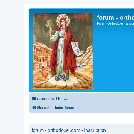
forum - orth
Forum Orthodoxe franco
Raccourcis
FAQ
Site web
Index forum
forum - orthodoxe .com - Inscription