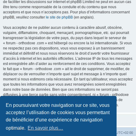
de faciliter les discussions sur internet et phpBB Limited ne peut en aucun cas
être tenu comme responsable de la conduite et du contenu que nous
acceptons et que nous n’acceptons pas. Pour plus d’informations concernant
phpBB, veuillez consulter
le site de phpBB
(en anglais).
Vous acceptez de ne publier aucun contenu à caractère abusif, obscène,
vulgaire, diffamatoire, choquant, menaçant, pornographique, etc. qui pourrait
transgresser la législation de votre pays, du pays dans lequel le serveur de
« forum - orthodoxe .com » est hébergé ou encore la loi internationale. Si vous
ne respectez pas ces dispositions, vous vous exposez à un bannissement
immédiat et définitif et nous nous réservons le droit d’avertir votre fournisseur
d’accès à internet et les autorités officielles. L’adresse IP de tous les messages
est enregistrée afin d’aider au renforcement de ces conditions. Vous acceptez
le fait que « forum - orthodoxe .com » ait le droit de supprimer, de modifier, de
déplacer ou de verrouiller n’importe quel sujet et message à n’importe quel
moment si nous estimons cela nécessaire. En tant qu’utilisateur, vous acceptez
que toutes les informations que vous avez renseignées soient enregistrées
dans notre base de données. Bien que ces informations ne seront pas
diffusées à une tierce partie sans votre consentement, ni « forum - orthodoxe
.com », ni phpBB, ne pourront être tenus comme responsables en cas de
En poursuivant votre navigation sur ce site, vous
tentative de piratage informatique visant à compromettre vos données.
acceptez l’utilisation de cookies vous permettant
de bénéficier d’une expérience de navigation
optimale.
En savoir plus…
Site web
Index forum
Fuseau horaire sur
UTC+02:00