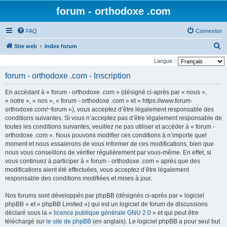
forum - orthodoxe .com
FAQ
Connexion
R
Site web
Index forum
e
Langue :
c
forum - orthodoxe .com - Inscription
h
En accédant à « forum - orthodoxe .com » (désigné ci-après par « nous »,
e
« notre », « nos », « forum - orthodoxe .com » et « https://www.forum-
r
orthodoxe.com/~forum »), vous acceptez d’être légalement responsable des
conditions suivantes. Si vous n’acceptez pas d’être légalement responsable de
c
toutes les conditions suivantes, veuillez ne pas utiliser et accéder à « forum -
h
orthodoxe .com ». Nous pouvons modifier ces conditions à n’importe quel
e
moment et nous essaierons de vous informer de ces modifications, bien que
nous vous conseillons de vérifier régulièrement par vous-même. En effet, si
r
vous continuez à participer à « forum - orthodoxe .com » après que des
modifications aient été effectuées, vous acceptez d’être légalement
responsable des conditions modifiées et mises à jour.
Nos forums sont développés par phpBB (désignés ci-après par « logiciel
phpBB » et « phpBB Limited ») qui est un logiciel de forum de discussions
déclaré sous la «
licence publique générale GNU 2.0
» et qui peut être
téléchargé sur
le site de phpBB
(en anglais). Le logiciel phpBB a pour seul but