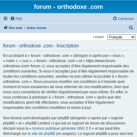
forum - orthodoxe .com
FAQ
Connexion
R
Site web
Index forum
e
Langue :
c
forum - orthodoxe .com - Inscription
h
En accédant à « forum - orthodoxe .com » (désigné ci-après par « nous »,
e
« notre », « nos », « forum - orthodoxe .com » et « https://www.forum-
r
orthodoxe.com/~forum »), vous acceptez d’être légalement responsable des
conditions suivantes. Si vous n’acceptez pas d’être légalement responsable de
c
toutes les conditions suivantes, veuillez ne pas utiliser et accéder à « forum -
h
orthodoxe .com ». Nous pouvons modifier ces conditions à n’importe quel
e
moment et nous essaierons de vous informer de ces modifications, bien que
nous vous conseillons de vérifier régulièrement par vous-même. En effet, si
r
vous continuez à participer à « forum - orthodoxe .com » après que des
modifications aient été effectuées, vous acceptez d’être légalement
responsable des conditions modifiées et mises à jour.
Nos forums sont développés par phpBB (désignés ci-après par « logiciel
phpBB » et « phpBB Limited ») qui est un logiciel de forum de discussions
déclaré sous la «
licence publique générale GNU 2.0
» et qui peut être
téléchargé sur
le site de phpBB
(en anglais). Le logiciel phpBB a pour seul but