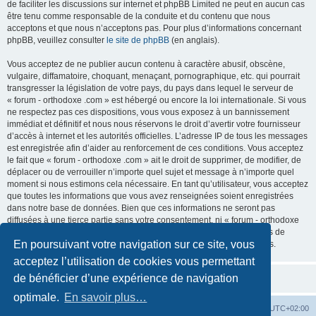
de faciliter les discussions sur internet et phpBB Limited ne peut en aucun cas
être tenu comme responsable de la conduite et du contenu que nous
acceptons et que nous n’acceptons pas. Pour plus d’informations concernant
phpBB, veuillez consulter
le site de phpBB
(en anglais).
Vous acceptez de ne publier aucun contenu à caractère abusif, obscène,
vulgaire, diffamatoire, choquant, menaçant, pornographique, etc. qui pourrait
transgresser la législation de votre pays, du pays dans lequel le serveur de
« forum - orthodoxe .com » est hébergé ou encore la loi internationale. Si vous
ne respectez pas ces dispositions, vous vous exposez à un bannissement
immédiat et définitif et nous nous réservons le droit d’avertir votre fournisseur
d’accès à internet et les autorités officielles. L’adresse IP de tous les messages
est enregistrée afin d’aider au renforcement de ces conditions. Vous acceptez
le fait que « forum - orthodoxe .com » ait le droit de supprimer, de modifier, de
déplacer ou de verrouiller n’importe quel sujet et message à n’importe quel
moment si nous estimons cela nécessaire. En tant qu’utilisateur, vous acceptez
que toutes les informations que vous avez renseignées soient enregistrées
dans notre base de données. Bien que ces informations ne seront pas
diffusées à une tierce partie sans votre consentement, ni « forum - orthodoxe
.com », ni phpBB, ne pourront être tenus comme responsables en cas de
En poursuivant votre navigation sur ce site, vous
tentative de piratage informatique visant à compromettre vos données.
acceptez l’utilisation de cookies vous permettant
de bénéficier d’une expérience de navigation
optimale.
En savoir plus…
Site web
Index forum
Fuseau horaire sur
UTC+02:00