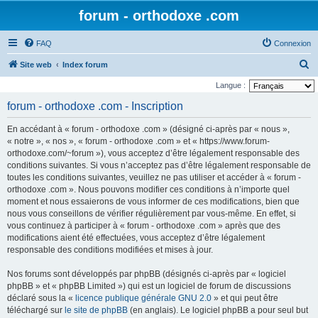
forum - orthodoxe .com
FAQ
Connexion
R
Site web
Index forum
e
Langue :
c
forum - orthodoxe .com - Inscription
h
En accédant à « forum - orthodoxe .com » (désigné ci-après par « nous »,
e
« notre », « nos », « forum - orthodoxe .com » et « https://www.forum-
r
orthodoxe.com/~forum »), vous acceptez d’être légalement responsable des
conditions suivantes. Si vous n’acceptez pas d’être légalement responsable de
c
toutes les conditions suivantes, veuillez ne pas utiliser et accéder à « forum -
h
orthodoxe .com ». Nous pouvons modifier ces conditions à n’importe quel
e
moment et nous essaierons de vous informer de ces modifications, bien que
nous vous conseillons de vérifier régulièrement par vous-même. En effet, si
r
vous continuez à participer à « forum - orthodoxe .com » après que des
modifications aient été effectuées, vous acceptez d’être légalement
responsable des conditions modifiées et mises à jour.
Nos forums sont développés par phpBB (désignés ci-après par « logiciel
phpBB » et « phpBB Limited ») qui est un logiciel de forum de discussions
déclaré sous la «
licence publique générale GNU 2.0
» et qui peut être
téléchargé sur
le site de phpBB
(en anglais). Le logiciel phpBB a pour seul but