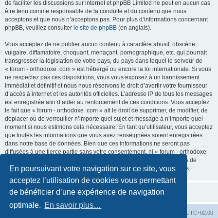
de faciliter les discussions sur internet et phpBB Limited ne peut en aucun cas
être tenu comme responsable de la conduite et du contenu que nous
acceptons et que nous n’acceptons pas. Pour plus d’informations concernant
phpBB, veuillez consulter
le site de phpBB
(en anglais).
Vous acceptez de ne publier aucun contenu à caractère abusif, obscène,
vulgaire, diffamatoire, choquant, menaçant, pornographique, etc. qui pourrait
transgresser la législation de votre pays, du pays dans lequel le serveur de
« forum - orthodoxe .com » est hébergé ou encore la loi internationale. Si vous
ne respectez pas ces dispositions, vous vous exposez à un bannissement
immédiat et définitif et nous nous réservons le droit d’avertir votre fournisseur
d’accès à internet et les autorités officielles. L’adresse IP de tous les messages
est enregistrée afin d’aider au renforcement de ces conditions. Vous acceptez
le fait que « forum - orthodoxe .com » ait le droit de supprimer, de modifier, de
déplacer ou de verrouiller n’importe quel sujet et message à n’importe quel
moment si nous estimons cela nécessaire. En tant qu’utilisateur, vous acceptez
que toutes les informations que vous avez renseignées soient enregistrées
dans notre base de données. Bien que ces informations ne seront pas
diffusées à une tierce partie sans votre consentement, ni « forum - orthodoxe
.com », ni phpBB, ne pourront être tenus comme responsables en cas de
En poursuivant votre navigation sur ce site, vous
tentative de piratage informatique visant à compromettre vos données.
acceptez l’utilisation de cookies vous permettant
de bénéficier d’une expérience de navigation
optimale.
En savoir plus…
Site web
Index forum
Fuseau horaire sur
UTC+02:00