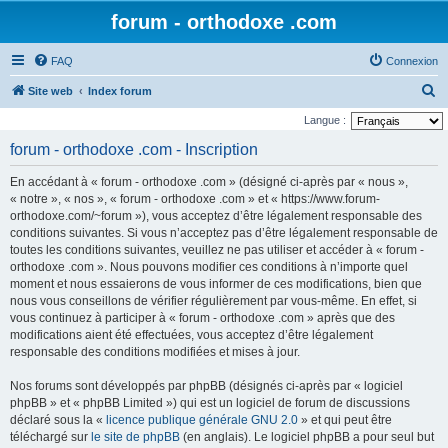
forum - orthodoxe .com
FAQ
Connexion
R
Site web
Index forum
e
Langue :
c
forum - orthodoxe .com - Inscription
h
En accédant à « forum - orthodoxe .com » (désigné ci-après par « nous »,
e
« notre », « nos », « forum - orthodoxe .com » et « https://www.forum-
r
orthodoxe.com/~forum »), vous acceptez d’être légalement responsable des
conditions suivantes. Si vous n’acceptez pas d’être légalement responsable de
c
toutes les conditions suivantes, veuillez ne pas utiliser et accéder à « forum -
h
orthodoxe .com ». Nous pouvons modifier ces conditions à n’importe quel
e
moment et nous essaierons de vous informer de ces modifications, bien que
nous vous conseillons de vérifier régulièrement par vous-même. En effet, si
r
vous continuez à participer à « forum - orthodoxe .com » après que des
modifications aient été effectuées, vous acceptez d’être légalement
responsable des conditions modifiées et mises à jour.
Nos forums sont développés par phpBB (désignés ci-après par « logiciel
phpBB » et « phpBB Limited ») qui est un logiciel de forum de discussions
déclaré sous la «
licence publique générale GNU 2.0
» et qui peut être
téléchargé sur
le site de phpBB
(en anglais). Le logiciel phpBB a pour seul but