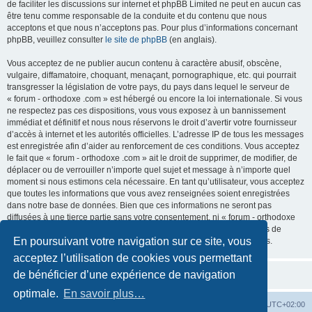
de faciliter les discussions sur internet et phpBB Limited ne peut en aucun cas
être tenu comme responsable de la conduite et du contenu que nous
acceptons et que nous n’acceptons pas. Pour plus d’informations concernant
phpBB, veuillez consulter
le site de phpBB
(en anglais).
Vous acceptez de ne publier aucun contenu à caractère abusif, obscène,
vulgaire, diffamatoire, choquant, menaçant, pornographique, etc. qui pourrait
transgresser la législation de votre pays, du pays dans lequel le serveur de
« forum - orthodoxe .com » est hébergé ou encore la loi internationale. Si vous
ne respectez pas ces dispositions, vous vous exposez à un bannissement
immédiat et définitif et nous nous réservons le droit d’avertir votre fournisseur
d’accès à internet et les autorités officielles. L’adresse IP de tous les messages
est enregistrée afin d’aider au renforcement de ces conditions. Vous acceptez
le fait que « forum - orthodoxe .com » ait le droit de supprimer, de modifier, de
déplacer ou de verrouiller n’importe quel sujet et message à n’importe quel
moment si nous estimons cela nécessaire. En tant qu’utilisateur, vous acceptez
que toutes les informations que vous avez renseignées soient enregistrées
dans notre base de données. Bien que ces informations ne seront pas
diffusées à une tierce partie sans votre consentement, ni « forum - orthodoxe
.com », ni phpBB, ne pourront être tenus comme responsables en cas de
En poursuivant votre navigation sur ce site, vous
tentative de piratage informatique visant à compromettre vos données.
acceptez l’utilisation de cookies vous permettant
de bénéficier d’une expérience de navigation
optimale.
En savoir plus…
Site web
Index forum
Fuseau horaire sur
UTC+02:00