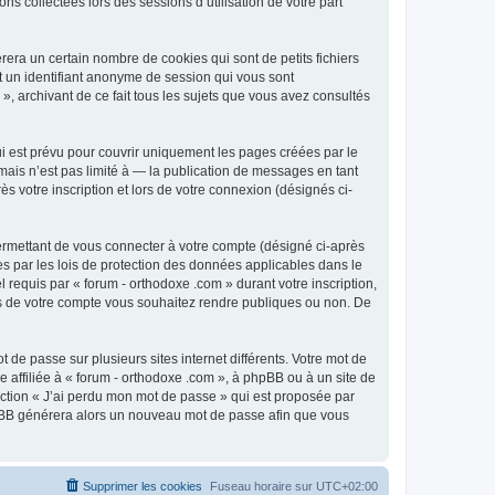
ns collectées lors des sessions d’utilisation de votre part
era un certain nombre de cookies qui sont de petits fichiers
et un identifiant anonyme de session qui vous sont
», archivant de ce fait tous les sujets que vous avez consultés
i est prévu pour couvrir uniquement les pages créées par le
ais n’est pas limité à — la publication de messages en tant
s votre inscription et lors de votre connexion (désignés ci-
ermettant de vous connecter à votre compte (désigné ci-après
es par les lois de protection des données applicables dans le
 requis par « forum - orthodoxe .com » durant votre inscription,
ions de votre compte vous souhaitez rendre publiques ou non. De
 de passe sur plusieurs sites internet différents. Votre mot de
affiliée à « forum - orthodoxe .com », à phpBB ou à un site de
nction « J’ai perdu mon mot de passe » qui est proposée par
 phpBB générera alors un nouveau mot de passe afin que vous
Supprimer les cookies
Fuseau horaire sur
UTC+02:00