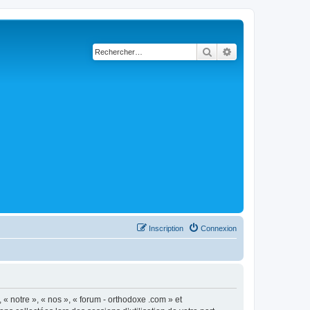
Rechercher
Recherche avancé
Inscription
Connexion
 « notre », « nos », « forum - orthodoxe .com » et