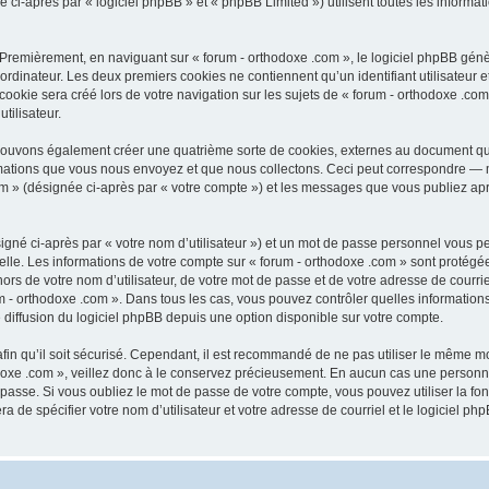
-après par « logiciel phpBB » et « phpBB Limited ») utilisent toutes les informatio
 Premièrement, en naviguant sur « forum - orthodoxe .com », le logiciel phpBB génèr
ordinateur. Les deux premiers cookies ne contiennent qu’un identifiant utilisateur 
okie sera créé lors de votre navigation sur les sujets de « forum - orthodoxe .com 
tilisateur.
 pouvons également créer une quatrième sorte de cookies, externes au document qu
mations que vous nous envoyez et que nous collectons. Ceci peut correspondre — m
com » (désignée ci-après par « votre compte ») et les messages que vous publiez aprè
igné ci-après par « votre nom d’utilisateur ») et un mot de passe personnel vous p
elle. Les informations de votre compte sur « forum - orthodoxe .com » sont protégé
rs de votre nom d’utilisateur, de votre mot de passe et de votre adresse de courriel
orum - orthodoxe .com ». Dans tous les cas, vous pouvez contrôler quelles informat
 diffusion du logiciel phpBB depuis une option disponible sur votre compte.
afin qu’il soit sécurisé. Cependant, il est recommandé de ne pas utiliser le même mot
oxe .com », veillez donc à le conservez précieusement. En aucun cas une personne 
passe. Si vous oubliez le mot de passe de votre compte, vous pouvez utiliser la fo
ra de spécifier votre nom d’utilisateur et votre adresse de courriel et le logiciel