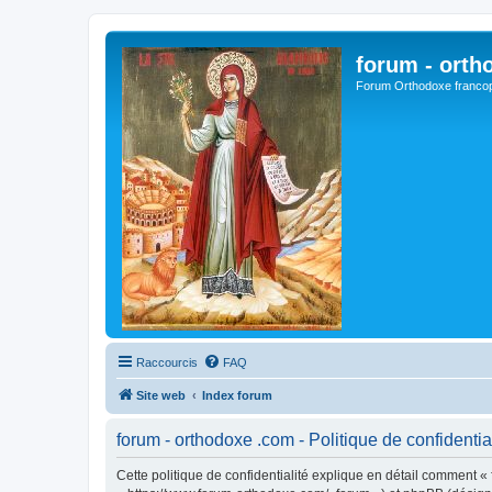
forum - orth
Forum Orthodoxe franco
Raccourcis
FAQ
Site web
Index forum
forum - orthodoxe .com - Politique de confidentia
Cette politique de confidentialité explique en détail comment « 