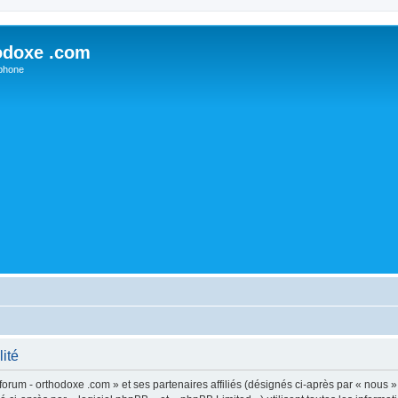
odoxe .com
phone
lité
forum - orthodoxe .com » et ses partenaires affiliés (désignés ci-après par « nous »,