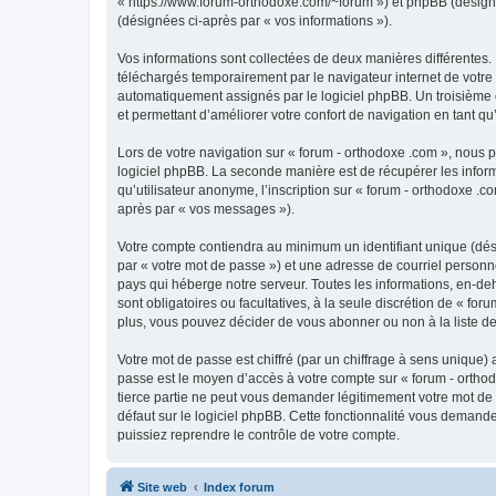
« https://www.forum-orthodoxe.com/~forum ») et phpBB (désigné ci
(désignées ci-après par « vos informations »).
Vos informations sont collectées de deux manières différentes.
téléchargés temporairement par le navigateur internet de votre 
automatiquement assignés par le logiciel phpBB. Un troisième co
et permettant d’améliorer votre confort de navigation en tant qu’u
Lors de votre navigation sur « forum - orthodoxe .com », nous
logiciel phpBB. La seconde manière est de récupérer les infor
qu’utilisateur anonyme, l’inscription sur « forum - orthodoxe .
après par « vos messages »).
Votre compte contiendra au minimum un identifiant unique (dés
par « votre mot de passe ») et une adresse de courriel personn
pays qui héberge notre serveur. Toutes les informations, en-deho
sont obligatoires ou facultatives, à la seule discrétion de « f
plus, vous pouvez décider de vous abonner ou non à la liste de
Votre mot de passe est chiffré (par un chiffrage à sens unique) 
passe est le moyen d’accès à votre compte sur « forum - orthod
tierce partie ne peut vous demander légitimement votre mot de 
défaut sur le logiciel phpBB. Cette fonctionnalité vous demande
puissiez reprendre le contrôle de votre compte.
Site web
Index forum