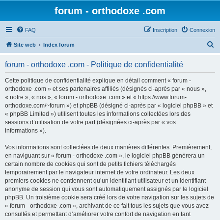
forum - orthodoxe .com
FAQ
Inscription
Connexion
R
Site web
Index forum
e
forum - orthodoxe .com - Politique de confidentialité
c
h
Cette politique de confidentialité explique en détail comment « forum -
orthodoxe .com » et ses partenaires affiliés (désignés ci-après par « nous »,
e
« notre », « nos », « forum - orthodoxe .com » et « https://www.forum-
r
orthodoxe.com/~forum ») et phpBB (désigné ci-après par « logiciel phpBB » et
« phpBB Limited ») utilisent toutes les informations collectées lors des
c
sessions d’utilisation de votre part (désignées ci-après par « vos
h
informations »).
e
Vos informations sont collectées de deux manières différentes. Premièrement,
r
en naviguant sur « forum - orthodoxe .com », le logiciel phpBB génèrera un
certain nombre de cookies qui sont de petits fichiers téléchargés
temporairement par le navigateur internet de votre ordinateur. Les deux
premiers cookies ne contiennent qu’un identifiant utilisateur et un identifiant
anonyme de session qui vous sont automatiquement assignés par le logiciel
phpBB. Un troisième cookie sera créé lors de votre navigation sur les sujets de
« forum - orthodoxe .com », archivant de ce fait tous les sujets que vous avez
consultés et permettant d’améliorer votre confort de navigation en tant