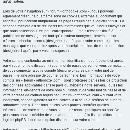
qu’utilisateur.
Lors de votre navigation sur « forum - orthodoxe .com », nous pouvons
également créer une quatrième sorte de cookies, externes au document qui
est prévu pour couvrir uniquement les pages créées par le logiciel phpBB. La
seconde manière est de récupérer les informations que vous nous envoyez et
que nous collectons. Ceci peut correspondre — mais n’est pas limité à — la
publication de messages en tant qu’utilisateur anonyme, l’inscription sur
« forum - orthodoxe .com » (désignée ci-après par « votre compte ») et les
messages que vous publiez après votre inscription et lors de votre connexion
(désignés ci-après par « vos messages »).
Votre compte contiendra au minimum un identifiant unique (désigné ci-après
par « votre nom d’utilisateur ») et un mot de passe personnel vous permettant
de vous connecter à votre compte (désigné ci-après par « votre mot de
passe ») et une adresse de courriel personnelle. Les informations de votre
compte sur « forum - orthodoxe .com » sont protégées par les lois de protection
des données applicables dans le pays qui héberge notre serveur. Toutes les
informations, en-dehors de votre nom d’utilisateur, de votre mot de passe et de
votre adresse de courriel requis par « forum - orthodoxe .com » durant votre
inscription, sont obligatoires ou facultatives, à la seule discrétion de « forum -
orthodoxe .com ». Dans tous les cas, vous pouvez contrôler quelles
informations de votre compte vous souhaitez rendre publiques ou non. De
plus, vous pouvez décider de vous abonner ou non à la liste de diffusion du
logiciel phpBB depuis une option disponible sur votre compte.
Votre mot de passe est chiffré (par un chiffrage à sens unique) afin qu’il soit