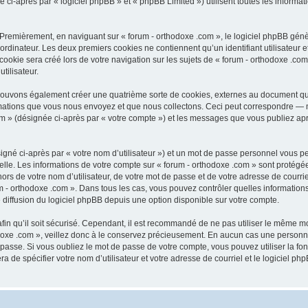
-après par « logiciel phpBB » et « phpBB Limited ») utilisent toutes les informatio
 Premièrement, en naviguant sur « forum - orthodoxe .com », le logiciel phpBB génèr
ordinateur. Les deux premiers cookies ne contiennent qu’un identifiant utilisateur 
okie sera créé lors de votre navigation sur les sujets de « forum - orthodoxe .com 
tilisateur.
 pouvons également créer une quatrième sorte de cookies, externes au document qu
mations que vous nous envoyez et que nous collectons. Ceci peut correspondre — m
com » (désignée ci-après par « votre compte ») et les messages que vous publiez aprè
igné ci-après par « votre nom d’utilisateur ») et un mot de passe personnel vous p
elle. Les informations de votre compte sur « forum - orthodoxe .com » sont protégé
rs de votre nom d’utilisateur, de votre mot de passe et de votre adresse de courriel
orum - orthodoxe .com ». Dans tous les cas, vous pouvez contrôler quelles informat
 diffusion du logiciel phpBB depuis une option disponible sur votre compte.
afin qu’il soit sécurisé. Cependant, il est recommandé de ne pas utiliser le même mot
oxe .com », veillez donc à le conservez précieusement. En aucun cas une personne 
passe. Si vous oubliez le mot de passe de votre compte, vous pouvez utiliser la fo
ra de spécifier votre nom d’utilisateur et votre adresse de courriel et le logiciel