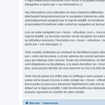
« https://www.forum-orthodoxe.com/~forum ») et phpBB (désigné ci
(désignées ci-après par « vos informations »).
Vos informations sont collectées de deux manières différentes.
téléchargés temporairement par le navigateur internet de votre 
automatiquement assignés par le logiciel phpBB. Un troisième co
et permettant d’améliorer votre confort de navigation en tant qu’u
Lors de votre navigation sur « forum - orthodoxe .com », nous
logiciel phpBB. La seconde manière est de récupérer les infor
qu’utilisateur anonyme, l’inscription sur « forum - orthodoxe .
après par « vos messages »).
Votre compte contiendra au minimum un identifiant unique (dés
par « votre mot de passe ») et une adresse de courriel personn
pays qui héberge notre serveur. Toutes les informations, en-deho
sont obligatoires ou facultatives, à la seule discrétion de « f
plus, vous pouvez décider de vous abonner ou non à la liste de
Votre mot de passe est chiffré (par un chiffrage à sens unique) 
passe est le moyen d’accès à votre compte sur « forum - orthod
tierce partie ne peut vous demander légitimement votre mot de 
défaut sur le logiciel phpBB. Cette fonctionnalité vous demande
puissiez reprendre le contrôle de votre compte.
Site web
Index forum