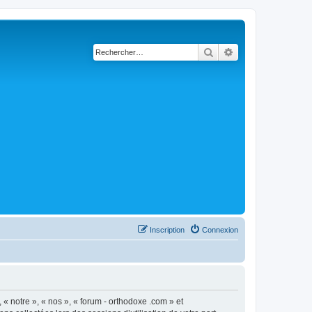
Rechercher
Recherche avancé
Inscription
Connexion
 « notre », « nos », « forum - orthodoxe .com » et