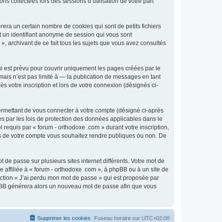
ns collectées lors des sessions d’utilisation de votre part
era un certain nombre de cookies qui sont de petits fichiers
et un identifiant anonyme de session qui vous sont
», archivant de ce fait tous les sujets que vous avez consultés
i est prévu pour couvrir uniquement les pages créées par le
ais n’est pas limité à — la publication de messages en tant
s votre inscription et lors de votre connexion (désignés ci-
ermettant de vous connecter à votre compte (désigné ci-après
es par les lois de protection des données applicables dans le
 requis par « forum - orthodoxe .com » durant votre inscription,
ions de votre compte vous souhaitez rendre publiques ou non. De
 de passe sur plusieurs sites internet différents. Votre mot de
affiliée à « forum - orthodoxe .com », à phpBB ou à un site de
nction « J’ai perdu mon mot de passe » qui est proposée par
 phpBB générera alors un nouveau mot de passe afin que vous
Supprimer les cookies
Fuseau horaire sur
UTC+02:00