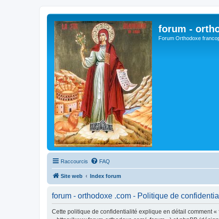
forum - orth
Forum Orthodoxe franco
Raccourcis
FAQ
Site web
Index forum
forum - orthodoxe .com - Politique de confidentia
Cette politique de confidentialité explique en détail comment « 