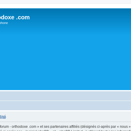
odoxe .com
phone
lité
forum - orthodoxe .com » et ses partenaires affiliés (désignés ci-après par « nous »,