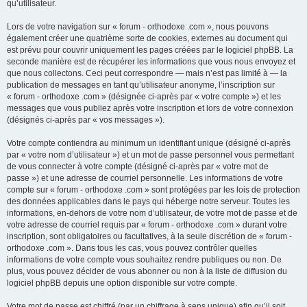
qu’utilisateur.
Lors de votre navigation sur « forum - orthodoxe .com », nous pouvons
également créer une quatrième sorte de cookies, externes au document qui
est prévu pour couvrir uniquement les pages créées par le logiciel phpBB. La
seconde manière est de récupérer les informations que vous nous envoyez et
que nous collectons. Ceci peut correspondre — mais n’est pas limité à — la
publication de messages en tant qu’utilisateur anonyme, l’inscription sur
« forum - orthodoxe .com » (désignée ci-après par « votre compte ») et les
messages que vous publiez après votre inscription et lors de votre connexion
(désignés ci-après par « vos messages »).
Votre compte contiendra au minimum un identifiant unique (désigné ci-après
par « votre nom d’utilisateur ») et un mot de passe personnel vous permettant
de vous connecter à votre compte (désigné ci-après par « votre mot de
passe ») et une adresse de courriel personnelle. Les informations de votre
compte sur « forum - orthodoxe .com » sont protégées par les lois de protection
des données applicables dans le pays qui héberge notre serveur. Toutes les
informations, en-dehors de votre nom d’utilisateur, de votre mot de passe et de
votre adresse de courriel requis par « forum - orthodoxe .com » durant votre
inscription, sont obligatoires ou facultatives, à la seule discrétion de « forum -
orthodoxe .com ». Dans tous les cas, vous pouvez contrôler quelles
informations de votre compte vous souhaitez rendre publiques ou non. De
plus, vous pouvez décider de vous abonner ou non à la liste de diffusion du
logiciel phpBB depuis une option disponible sur votre compte.
Votre mot de passe est chiffré (par un chiffrage à sens unique) afin qu’il soit