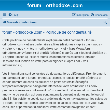
forum - orthodoxe .com
FAQ
Inscription
Connexion
R
Site web
Index forum
e
forum - orthodoxe .com - Politique de confidentialité
c
h
Cette politique de confidentialité explique en détail comment « forum -
orthodoxe .com » et ses partenaires affiliés (désignés ci-après par « nous »,
e
« notre », « nos », « forum - orthodoxe .com » et « https://www.forum-
r
orthodoxe.com/~forum ») et phpBB (désigné ci-après par « logiciel phpBB » et
« phpBB Limited ») utilisent toutes les informations collectées lors des
c
sessions d’utilisation de votre part (désignées ci-après par « vos
h
informations »).
e
Vos informations sont collectées de deux manières différentes. Premièrement,
r
en naviguant sur « forum - orthodoxe .com », le logiciel phpBB génèrera un
certain nombre de cookies qui sont de petits fichiers téléchargés
temporairement par le navigateur internet de votre ordinateur. Les deux
premiers cookies ne contiennent qu’un identifiant utilisateur et un identifiant
anonyme de session qui vous sont automatiquement assignés par le logiciel
phpBB. Un troisième cookie sera créé lors de votre navigation sur les sujets de
« forum - orthodoxe .com », archivant de ce fait tous les sujets que vous avez
consultés et permettant d’améliorer votre confort de navigation en tant