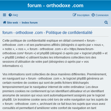
forum - orthodoxe .com
FAQ
Inscription
Connexion
R
Site web
Index forum
e
forum - orthodoxe .com - Politique de confidentialité
c
h
Cette politique de confidentialité explique en détail comment « forum -
orthodoxe .com » et ses partenaires affiliés (désignés ci-après par « nous »,
e
« notre », « nos », « forum - orthodoxe .com » et « https://www.forum-
r
orthodoxe.com/~forum ») et phpBB (désigné ci-après par « logiciel phpBB » et
« phpBB Limited ») utilisent toutes les informations collectées lors des
c
sessions d’utilisation de votre part (désignées ci-après par « vos
h
informations »).
e
Vos informations sont collectées de deux manières différentes. Premièrement,
r
en naviguant sur « forum - orthodoxe .com », le logiciel phpBB génèrera un
certain nombre de cookies qui sont de petits fichiers téléchargés
temporairement par le navigateur internet de votre ordinateur. Les deux
premiers cookies ne contiennent qu’un identifiant utilisateur et un identifiant
anonyme de session qui vous sont automatiquement assignés par le logiciel
phpBB. Un troisième cookie sera créé lors de votre navigation sur les sujets de
« forum - orthodoxe .com », archivant de ce fait tous les sujets que vous avez
consultés et permettant d’améliorer votre confort de navigation en tant