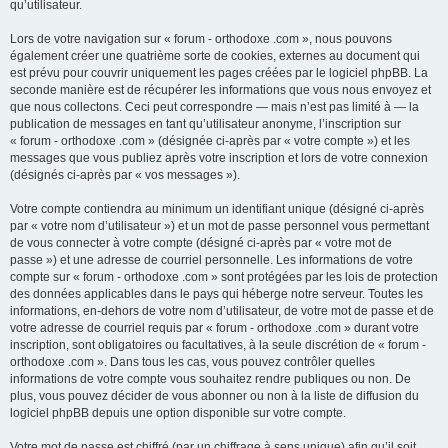
qu’utilisateur.
Lors de votre navigation sur « forum - orthodoxe .com », nous pouvons
également créer une quatrième sorte de cookies, externes au document qui
est prévu pour couvrir uniquement les pages créées par le logiciel phpBB. La
seconde manière est de récupérer les informations que vous nous envoyez et
que nous collectons. Ceci peut correspondre — mais n’est pas limité à — la
publication de messages en tant qu’utilisateur anonyme, l’inscription sur
« forum - orthodoxe .com » (désignée ci-après par « votre compte ») et les
messages que vous publiez après votre inscription et lors de votre connexion
(désignés ci-après par « vos messages »).
Votre compte contiendra au minimum un identifiant unique (désigné ci-après
par « votre nom d’utilisateur ») et un mot de passe personnel vous permettant
de vous connecter à votre compte (désigné ci-après par « votre mot de
passe ») et une adresse de courriel personnelle. Les informations de votre
compte sur « forum - orthodoxe .com » sont protégées par les lois de protection
des données applicables dans le pays qui héberge notre serveur. Toutes les
informations, en-dehors de votre nom d’utilisateur, de votre mot de passe et de
votre adresse de courriel requis par « forum - orthodoxe .com » durant votre
inscription, sont obligatoires ou facultatives, à la seule discrétion de « forum -
orthodoxe .com ». Dans tous les cas, vous pouvez contrôler quelles
informations de votre compte vous souhaitez rendre publiques ou non. De
plus, vous pouvez décider de vous abonner ou non à la liste de diffusion du
logiciel phpBB depuis une option disponible sur votre compte.
Votre mot de passe est chiffré (par un chiffrage à sens unique) afin qu’il soit