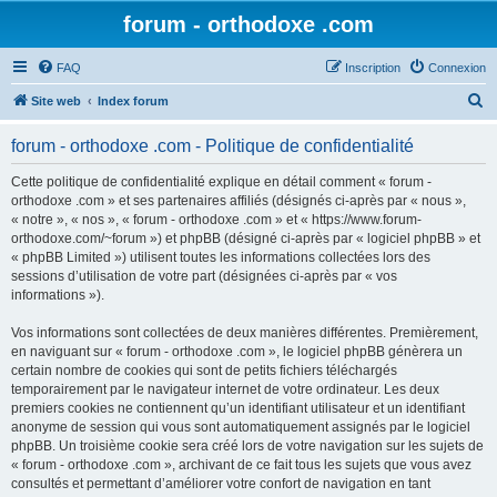
forum - orthodoxe .com
FAQ
Inscription
Connexion
R
Site web
Index forum
e
forum - orthodoxe .com - Politique de confidentialité
c
h
Cette politique de confidentialité explique en détail comment « forum -
orthodoxe .com » et ses partenaires affiliés (désignés ci-après par « nous »,
e
« notre », « nos », « forum - orthodoxe .com » et « https://www.forum-
r
orthodoxe.com/~forum ») et phpBB (désigné ci-après par « logiciel phpBB » et
« phpBB Limited ») utilisent toutes les informations collectées lors des
c
sessions d’utilisation de votre part (désignées ci-après par « vos
h
informations »).
e
Vos informations sont collectées de deux manières différentes. Premièrement,
r
en naviguant sur « forum - orthodoxe .com », le logiciel phpBB génèrera un
certain nombre de cookies qui sont de petits fichiers téléchargés
temporairement par le navigateur internet de votre ordinateur. Les deux
premiers cookies ne contiennent qu’un identifiant utilisateur et un identifiant
anonyme de session qui vous sont automatiquement assignés par le logiciel
phpBB. Un troisième cookie sera créé lors de votre navigation sur les sujets de
« forum - orthodoxe .com », archivant de ce fait tous les sujets que vous avez
consultés et permettant d’améliorer votre confort de navigation en tant