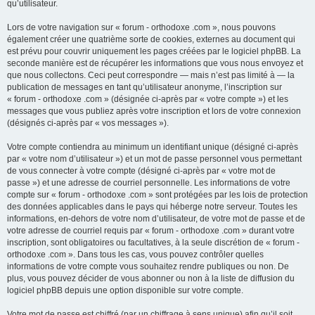
qu’utilisateur.
Lors de votre navigation sur « forum - orthodoxe .com », nous pouvons
également créer une quatrième sorte de cookies, externes au document qui
est prévu pour couvrir uniquement les pages créées par le logiciel phpBB. La
seconde manière est de récupérer les informations que vous nous envoyez et
que nous collectons. Ceci peut correspondre — mais n’est pas limité à — la
publication de messages en tant qu’utilisateur anonyme, l’inscription sur
« forum - orthodoxe .com » (désignée ci-après par « votre compte ») et les
messages que vous publiez après votre inscription et lors de votre connexion
(désignés ci-après par « vos messages »).
Votre compte contiendra au minimum un identifiant unique (désigné ci-après
par « votre nom d’utilisateur ») et un mot de passe personnel vous permettant
de vous connecter à votre compte (désigné ci-après par « votre mot de
passe ») et une adresse de courriel personnelle. Les informations de votre
compte sur « forum - orthodoxe .com » sont protégées par les lois de protection
des données applicables dans le pays qui héberge notre serveur. Toutes les
informations, en-dehors de votre nom d’utilisateur, de votre mot de passe et de
votre adresse de courriel requis par « forum - orthodoxe .com » durant votre
inscription, sont obligatoires ou facultatives, à la seule discrétion de « forum -
orthodoxe .com ». Dans tous les cas, vous pouvez contrôler quelles
informations de votre compte vous souhaitez rendre publiques ou non. De
plus, vous pouvez décider de vous abonner ou non à la liste de diffusion du
logiciel phpBB depuis une option disponible sur votre compte.
Votre mot de passe est chiffré (par un chiffrage à sens unique) afin qu’il soit