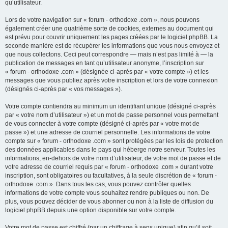
qu’utilisateur.
Lors de votre navigation sur « forum - orthodoxe .com », nous pouvons
également créer une quatrième sorte de cookies, externes au document qui
est prévu pour couvrir uniquement les pages créées par le logiciel phpBB. La
seconde manière est de récupérer les informations que vous nous envoyez et
que nous collectons. Ceci peut correspondre — mais n’est pas limité à — la
publication de messages en tant qu’utilisateur anonyme, l’inscription sur
« forum - orthodoxe .com » (désignée ci-après par « votre compte ») et les
messages que vous publiez après votre inscription et lors de votre connexion
(désignés ci-après par « vos messages »).
Votre compte contiendra au minimum un identifiant unique (désigné ci-après
par « votre nom d’utilisateur ») et un mot de passe personnel vous permettant
de vous connecter à votre compte (désigné ci-après par « votre mot de
passe ») et une adresse de courriel personnelle. Les informations de votre
compte sur « forum - orthodoxe .com » sont protégées par les lois de protection
des données applicables dans le pays qui héberge notre serveur. Toutes les
informations, en-dehors de votre nom d’utilisateur, de votre mot de passe et de
votre adresse de courriel requis par « forum - orthodoxe .com » durant votre
inscription, sont obligatoires ou facultatives, à la seule discrétion de « forum -
orthodoxe .com ». Dans tous les cas, vous pouvez contrôler quelles
informations de votre compte vous souhaitez rendre publiques ou non. De
plus, vous pouvez décider de vous abonner ou non à la liste de diffusion du
logiciel phpBB depuis une option disponible sur votre compte.
Votre mot de passe est chiffré (par un chiffrage à sens unique) afin qu’il soit