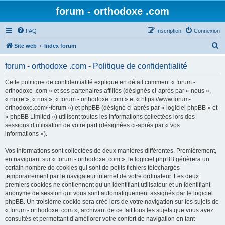
forum - orthodoxe .com
FAQ
Inscription
Connexion
R
Site web
Index forum
e
forum - orthodoxe .com - Politique de confidentialité
c
h
Cette politique de confidentialité explique en détail comment « forum -
orthodoxe .com » et ses partenaires affiliés (désignés ci-après par « nous »,
e
« notre », « nos », « forum - orthodoxe .com » et « https://www.forum-
r
orthodoxe.com/~forum ») et phpBB (désigné ci-après par « logiciel phpBB » et
« phpBB Limited ») utilisent toutes les informations collectées lors des
c
sessions d’utilisation de votre part (désignées ci-après par « vos
h
informations »).
e
Vos informations sont collectées de deux manières différentes. Premièrement,
r
en naviguant sur « forum - orthodoxe .com », le logiciel phpBB génèrera un
certain nombre de cookies qui sont de petits fichiers téléchargés
temporairement par le navigateur internet de votre ordinateur. Les deux
premiers cookies ne contiennent qu’un identifiant utilisateur et un identifiant
anonyme de session qui vous sont automatiquement assignés par le logiciel
phpBB. Un troisième cookie sera créé lors de votre navigation sur les sujets de
« forum - orthodoxe .com », archivant de ce fait tous les sujets que vous avez
consultés et permettant d’améliorer votre confort de navigation en tant