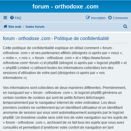
forum - orthodoxe .com
FAQ
Inscription
Connexion
R
Site web
Index forum
e
forum - orthodoxe .com - Politique de confidentialité
c
h
Cette politique de confidentialité explique en détail comment « forum -
orthodoxe .com » et ses partenaires affiliés (désignés ci-après par « nous »,
e
« notre », « nos », « forum - orthodoxe .com » et « https://www.forum-
r
orthodoxe.com/~forum ») et phpBB (désigné ci-après par « logiciel phpBB » et
« phpBB Limited ») utilisent toutes les informations collectées lors des
c
sessions d’utilisation de votre part (désignées ci-après par « vos
h
informations »).
e
Vos informations sont collectées de deux manières différentes. Premièrement,
r
en naviguant sur « forum - orthodoxe .com », le logiciel phpBB génèrera un
certain nombre de cookies qui sont de petits fichiers téléchargés
temporairement par le navigateur internet de votre ordinateur. Les deux
premiers cookies ne contiennent qu’un identifiant utilisateur et un identifiant
anonyme de session qui vous sont automatiquement assignés par le logiciel
phpBB. Un troisième cookie sera créé lors de votre navigation sur les sujets de
« forum - orthodoxe .com », archivant de ce fait tous les sujets que vous avez
consultés et permettant d’améliorer votre confort de navigation en tant