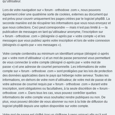
qu’utilisateur.
Lors de votre navigation sur « forum - orthodoxe .com », nous pouvons
également créer une quatrième sorte de cookies, externes au document qui
est prévu pour couvrir uniquement les pages créées par le logiciel phpBB. La
seconde manière est de récupérer les informations que vous nous envoyez et
que nous collectons. Ceci peut correspondre — mais n’est pas limité à — la
publication de messages en tant qu’utilisateur anonyme, l’inscription sur
« forum - orthodoxe .com » (désignée ci-après par « votre compte ») et les
messages que vous publiez après votre inscription et lors de votre connexion
(désignés ci-après par « vos messages »).
Votre compte contiendra au minimum un identifiant unique (désigné ci-après
par « votre nom d’utilisateur ») et un mot de passe personnel vous permettant
de vous connecter à votre compte (désigné ci-après par « votre mot de
passe ») et une adresse de courriel personnelle. Les informations de votre
compte sur « forum - orthodoxe .com » sont protégées par les lois de protection
des données applicables dans le pays qui héberge notre serveur. Toutes les
informations, en-dehors de votre nom d’utilisateur, de votre mot de passe et de
votre adresse de courriel requis par « forum - orthodoxe .com » durant votre
inscription, sont obligatoires ou facultatives, à la seule discrétion de « forum -
orthodoxe .com ». Dans tous les cas, vous pouvez contrôler quelles
informations de votre compte vous souhaitez rendre publiques ou non. De
plus, vous pouvez décider de vous abonner ou non à la liste de diffusion du
logiciel phpBB depuis une option disponible sur votre compte.
Votre mot de passe est chiffré (par un chiffrage à sens unique) afin qu’il soit