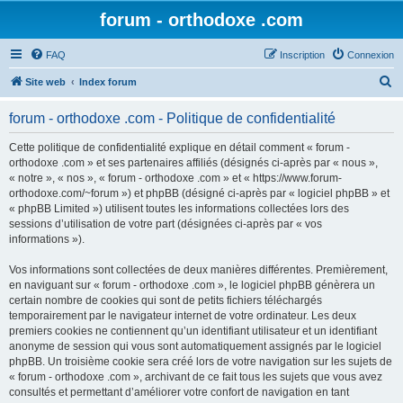
forum - orthodoxe .com
FAQ
Inscription
Connexion
R
Site web
Index forum
e
forum - orthodoxe .com - Politique de confidentialité
c
h
Cette politique de confidentialité explique en détail comment « forum -
orthodoxe .com » et ses partenaires affiliés (désignés ci-après par « nous »,
e
« notre », « nos », « forum - orthodoxe .com » et « https://www.forum-
r
orthodoxe.com/~forum ») et phpBB (désigné ci-après par « logiciel phpBB » et
« phpBB Limited ») utilisent toutes les informations collectées lors des
c
sessions d’utilisation de votre part (désignées ci-après par « vos
h
informations »).
e
Vos informations sont collectées de deux manières différentes. Premièrement,
r
en naviguant sur « forum - orthodoxe .com », le logiciel phpBB génèrera un
certain nombre de cookies qui sont de petits fichiers téléchargés
temporairement par le navigateur internet de votre ordinateur. Les deux
premiers cookies ne contiennent qu’un identifiant utilisateur et un identifiant
anonyme de session qui vous sont automatiquement assignés par le logiciel
phpBB. Un troisième cookie sera créé lors de votre navigation sur les sujets de
« forum - orthodoxe .com », archivant de ce fait tous les sujets que vous avez
consultés et permettant d’améliorer votre confort de navigation en tant