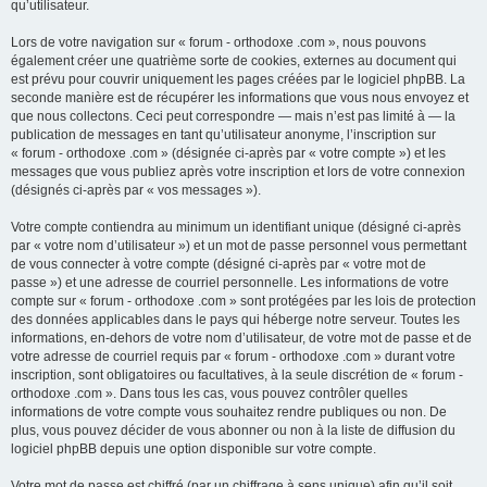
qu’utilisateur.
Lors de votre navigation sur « forum - orthodoxe .com », nous pouvons
également créer une quatrième sorte de cookies, externes au document qui
est prévu pour couvrir uniquement les pages créées par le logiciel phpBB. La
seconde manière est de récupérer les informations que vous nous envoyez et
que nous collectons. Ceci peut correspondre — mais n’est pas limité à — la
publication de messages en tant qu’utilisateur anonyme, l’inscription sur
« forum - orthodoxe .com » (désignée ci-après par « votre compte ») et les
messages que vous publiez après votre inscription et lors de votre connexion
(désignés ci-après par « vos messages »).
Votre compte contiendra au minimum un identifiant unique (désigné ci-après
par « votre nom d’utilisateur ») et un mot de passe personnel vous permettant
de vous connecter à votre compte (désigné ci-après par « votre mot de
passe ») et une adresse de courriel personnelle. Les informations de votre
compte sur « forum - orthodoxe .com » sont protégées par les lois de protection
des données applicables dans le pays qui héberge notre serveur. Toutes les
informations, en-dehors de votre nom d’utilisateur, de votre mot de passe et de
votre adresse de courriel requis par « forum - orthodoxe .com » durant votre
inscription, sont obligatoires ou facultatives, à la seule discrétion de « forum -
orthodoxe .com ». Dans tous les cas, vous pouvez contrôler quelles
informations de votre compte vous souhaitez rendre publiques ou non. De
plus, vous pouvez décider de vous abonner ou non à la liste de diffusion du
logiciel phpBB depuis une option disponible sur votre compte.
Votre mot de passe est chiffré (par un chiffrage à sens unique) afin qu’il soit