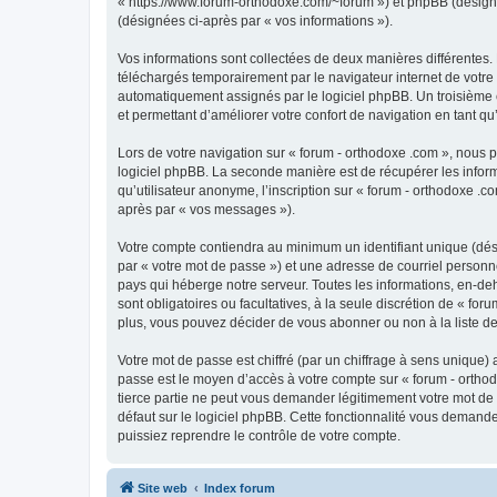
« https://www.forum-orthodoxe.com/~forum ») et phpBB (désigné ci
(désignées ci-après par « vos informations »).
Vos informations sont collectées de deux manières différentes.
téléchargés temporairement par le navigateur internet de votre 
automatiquement assignés par le logiciel phpBB. Un troisième co
et permettant d’améliorer votre confort de navigation en tant qu’u
Lors de votre navigation sur « forum - orthodoxe .com », nous
logiciel phpBB. La seconde manière est de récupérer les infor
qu’utilisateur anonyme, l’inscription sur « forum - orthodoxe .
après par « vos messages »).
Votre compte contiendra au minimum un identifiant unique (dés
par « votre mot de passe ») et une adresse de courriel personn
pays qui héberge notre serveur. Toutes les informations, en-deho
sont obligatoires ou facultatives, à la seule discrétion de « f
plus, vous pouvez décider de vous abonner ou non à la liste de
Votre mot de passe est chiffré (par un chiffrage à sens unique) 
passe est le moyen d’accès à votre compte sur « forum - orthod
tierce partie ne peut vous demander légitimement votre mot de 
défaut sur le logiciel phpBB. Cette fonctionnalité vous demande
puissiez reprendre le contrôle de votre compte.
Site web
Index forum