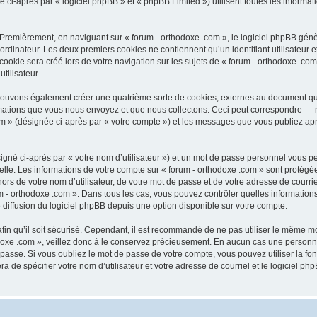
-après par « logiciel phpBB » et « phpBB Limited ») utilisent toutes les informatio
 Premièrement, en naviguant sur « forum - orthodoxe .com », le logiciel phpBB génèr
ordinateur. Les deux premiers cookies ne contiennent qu’un identifiant utilisateur 
okie sera créé lors de votre navigation sur les sujets de « forum - orthodoxe .com 
tilisateur.
 pouvons également créer une quatrième sorte de cookies, externes au document qu
mations que vous nous envoyez et que nous collectons. Ceci peut correspondre — m
com » (désignée ci-après par « votre compte ») et les messages que vous publiez aprè
igné ci-après par « votre nom d’utilisateur ») et un mot de passe personnel vous p
elle. Les informations de votre compte sur « forum - orthodoxe .com » sont protégé
rs de votre nom d’utilisateur, de votre mot de passe et de votre adresse de courriel
orum - orthodoxe .com ». Dans tous les cas, vous pouvez contrôler quelles informat
 diffusion du logiciel phpBB depuis une option disponible sur votre compte.
afin qu’il soit sécurisé. Cependant, il est recommandé de ne pas utiliser le même mot
oxe .com », veillez donc à le conservez précieusement. En aucun cas une personne 
passe. Si vous oubliez le mot de passe de votre compte, vous pouvez utiliser la fo
ra de spécifier votre nom d’utilisateur et votre adresse de courriel et le logiciel