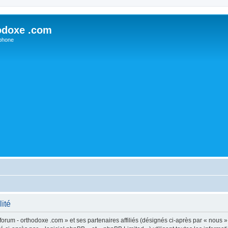
odoxe .com
phone
lité
forum - orthodoxe .com » et ses partenaires affiliés (désignés ci-après par « nous »,