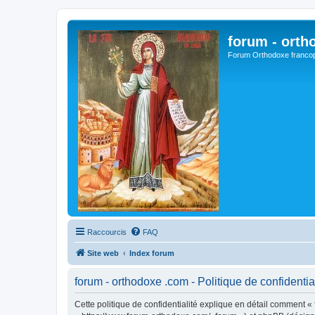
forum - orth
Forum Orthodoxe franco
Raccourcis
FAQ
Site web
Index forum
forum - orthodoxe .com - Politique de confidentia
Cette politique de confidentialité explique en détail comment « 