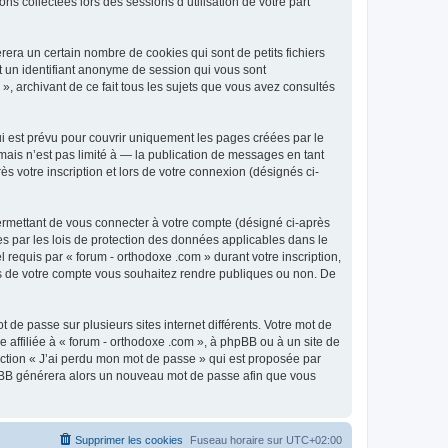
ns collectées lors des sessions d’utilisation de votre part
era un certain nombre de cookies qui sont de petits fichiers
et un identifiant anonyme de session qui vous sont
», archivant de ce fait tous les sujets que vous avez consultés
i est prévu pour couvrir uniquement les pages créées par le
ais n’est pas limité à — la publication de messages en tant
s votre inscription et lors de votre connexion (désignés ci-
ermettant de vous connecter à votre compte (désigné ci-après
es par les lois de protection des données applicables dans le
 requis par « forum - orthodoxe .com » durant votre inscription,
ions de votre compte vous souhaitez rendre publiques ou non. De
 de passe sur plusieurs sites internet différents. Votre mot de
affiliée à « forum - orthodoxe .com », à phpBB ou à un site de
nction « J’ai perdu mon mot de passe » qui est proposée par
 phpBB générera alors un nouveau mot de passe afin que vous
Supprimer les cookies
Fuseau horaire sur
UTC+02:00