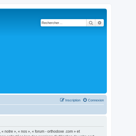
Rechercher
Recherche avancé
Inscription
Connexion
 « notre », « nos », « forum - orthodoxe .com » et