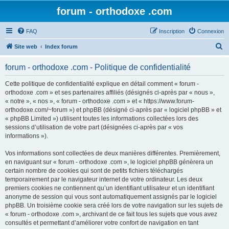
forum - orthodoxe .com
FAQ
Inscription
Connexion
R
Site web
Index forum
e
forum - orthodoxe .com - Politique de confidentialité
c
h
Cette politique de confidentialité explique en détail comment « forum -
orthodoxe .com » et ses partenaires affiliés (désignés ci-après par « nous »,
e
« notre », « nos », « forum - orthodoxe .com » et « https://www.forum-
r
orthodoxe.com/~forum ») et phpBB (désigné ci-après par « logiciel phpBB » et
« phpBB Limited ») utilisent toutes les informations collectées lors des
c
sessions d’utilisation de votre part (désignées ci-après par « vos
h
informations »).
e
Vos informations sont collectées de deux manières différentes. Premièrement,
r
en naviguant sur « forum - orthodoxe .com », le logiciel phpBB génèrera un
certain nombre de cookies qui sont de petits fichiers téléchargés
temporairement par le navigateur internet de votre ordinateur. Les deux
premiers cookies ne contiennent qu’un identifiant utilisateur et un identifiant
anonyme de session qui vous sont automatiquement assignés par le logiciel
phpBB. Un troisième cookie sera créé lors de votre navigation sur les sujets de
« forum - orthodoxe .com », archivant de ce fait tous les sujets que vous avez
consultés et permettant d’améliorer votre confort de navigation en tant