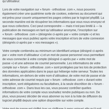
qu’utilisateur.
Lors de votre navigation sur « forum - orthodoxe .com », nous pouvons
également créer une quatrième sorte de cookies, externes au document qui
est prévu pour couvrir uniquement les pages créées par le logiciel phpBB. La
seconde manière est de récupérer les informations que vous nous envoyez et
que nous collectons. Ceci peut correspondre — mais n’est pas limité à — la
publication de messages en tant qu’utilisateur anonyme, l’inscription sur
« forum - orthodoxe .com » (désignée ci-après par « votre compte ») et les
messages que vous publiez après votre inscription et lors de votre connexion
(désignés ci-après par « vos messages »).
Votre compte contiendra au minimum un identifiant unique (désigné ci-après
par « votre nom d’utilisateur ») et un mot de passe personnel vous permettant
de vous connecter à votre compte (désigné ci-après par « votre mot de
passe ») et une adresse de courriel personnelle. Les informations de votre
compte sur « forum - orthodoxe .com » sont protégées par les lois de protection
des données applicables dans le pays qui héberge notre serveur. Toutes les
informations, en-dehors de votre nom d’utilisateur, de votre mot de passe et de
votre adresse de courriel requis par « forum - orthodoxe .com » durant votre
inscription, sont obligatoires ou facultatives, à la seule discrétion de « forum -
orthodoxe .com ». Dans tous les cas, vous pouvez contrôler quelles
informations de votre compte vous souhaitez rendre publiques ou non. De
plus, vous pouvez décider de vous abonner ou non à la liste de diffusion du
logiciel phpBB depuis une option disponible sur votre compte.
Votre mot de passe est chiffré (par un chiffrage à sens unique) afin qu’il soit