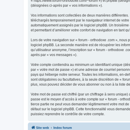
« https://www.forum-orthodoxe.com/~forum ») et phpBB (désigné ci
(désignées ci-après par « vos informations »).
Vos informations sont collectées de deux manières différentes.
téléchargés temporairement par le navigateur internet de votre 
automatiquement assignés par le logiciel phpBB. Un troisième co
et permettant d’améliorer votre confort de navigation en tant qu’u
Lors de votre navigation sur « forum - orthodoxe .com », nous
logiciel phpBB. La seconde manière est de récupérer les infor
qu’utilisateur anonyme, l’inscription sur « forum - orthodoxe .
après par « vos messages »).
Votre compte contiendra au minimum un identifiant unique (dés
par « votre mot de passe ») et une adresse de courriel personn
pays qui héberge notre serveur. Toutes les informations, en-deho
sont obligatoires ou facultatives, à la seule discrétion de « f
plus, vous pouvez décider de vous abonner ou non à la liste de
Votre mot de passe est chiffré (par un chiffrage à sens unique) 
passe est le moyen d’accès à votre compte sur « forum - orthod
tierce partie ne peut vous demander légitimement votre mot de 
défaut sur le logiciel phpBB. Cette fonctionnalité vous demande
puissiez reprendre le contrôle de votre compte.
Site web
Index forum