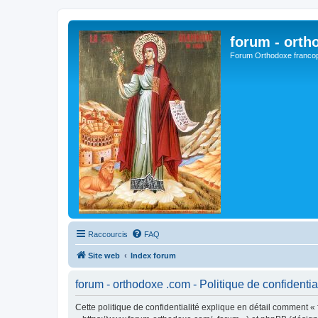
forum - orth
Forum Orthodoxe franco
Raccourcis
FAQ
Site web
Index forum
forum - orthodoxe .com - Politique de confidentia
Cette politique de confidentialité explique en détail comment « 