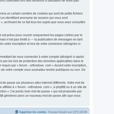
ns collectées lors des sessions d’utilisation de votre part
era un certain nombre de cookies qui sont de petits fichiers
et un identifiant anonyme de session qui vous sont
», archivant de ce fait tous les sujets que vous avez consultés
i est prévu pour couvrir uniquement les pages créées par le
ais n’est pas limité à — la publication de messages en tant
s votre inscription et lors de votre connexion (désignés ci-
ermettant de vous connecter à votre compte (désigné ci-après
es par les lois de protection des données applicables dans le
 requis par « forum - orthodoxe .com » durant votre inscription,
ions de votre compte vous souhaitez rendre publiques ou non. De
 de passe sur plusieurs sites internet différents. Votre mot de
affiliée à « forum - orthodoxe .com », à phpBB ou à un site de
nction « J’ai perdu mon mot de passe » qui est proposée par
 phpBB générera alors un nouveau mot de passe afin que vous
Supprimer les cookies
Fuseau horaire sur
UTC+02:00