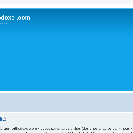
odoxe .com
phone
lité
forum - orthodoxe .com » et ses partenaires affiliés (désignés ci-après par « nous »,