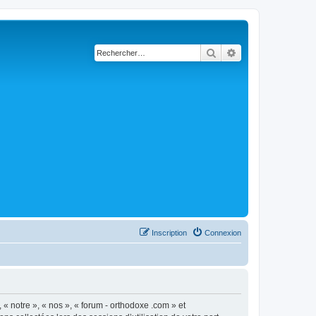
Rechercher
Recherche avancé
Inscription
Connexion
 « notre », « nos », « forum - orthodoxe .com » et