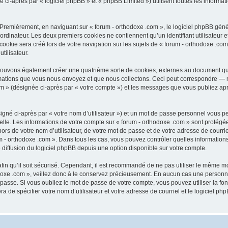
-après par « logiciel phpBB » et « phpBB Limited ») utilisent toutes les informatio
 Premièrement, en naviguant sur « forum - orthodoxe .com », le logiciel phpBB génèr
ordinateur. Les deux premiers cookies ne contiennent qu’un identifiant utilisateur 
okie sera créé lors de votre navigation sur les sujets de « forum - orthodoxe .com 
tilisateur.
 pouvons également créer une quatrième sorte de cookies, externes au document qu
mations que vous nous envoyez et que nous collectons. Ceci peut correspondre — m
com » (désignée ci-après par « votre compte ») et les messages que vous publiez aprè
igné ci-après par « votre nom d’utilisateur ») et un mot de passe personnel vous p
elle. Les informations de votre compte sur « forum - orthodoxe .com » sont protégé
rs de votre nom d’utilisateur, de votre mot de passe et de votre adresse de courriel
orum - orthodoxe .com ». Dans tous les cas, vous pouvez contrôler quelles informat
 diffusion du logiciel phpBB depuis une option disponible sur votre compte.
afin qu’il soit sécurisé. Cependant, il est recommandé de ne pas utiliser le même mot
oxe .com », veillez donc à le conservez précieusement. En aucun cas une personne 
passe. Si vous oubliez le mot de passe de votre compte, vous pouvez utiliser la fo
ra de spécifier votre nom d’utilisateur et votre adresse de courriel et le logiciel