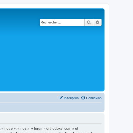
Rechercher
Recherche avancé
Inscription
Connexion
 « notre », « nos », « forum - orthodoxe .com » et