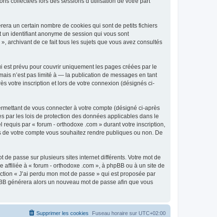
ns collectées lors des sessions d’utilisation de votre part
era un certain nombre de cookies qui sont de petits fichiers
et un identifiant anonyme de session qui vous sont
», archivant de ce fait tous les sujets que vous avez consultés
i est prévu pour couvrir uniquement les pages créées par le
ais n’est pas limité à — la publication de messages en tant
s votre inscription et lors de votre connexion (désignés ci-
ermettant de vous connecter à votre compte (désigné ci-après
es par les lois de protection des données applicables dans le
 requis par « forum - orthodoxe .com » durant votre inscription,
ions de votre compte vous souhaitez rendre publiques ou non. De
 de passe sur plusieurs sites internet différents. Votre mot de
affiliée à « forum - orthodoxe .com », à phpBB ou à un site de
nction « J’ai perdu mon mot de passe » qui est proposée par
 phpBB générera alors un nouveau mot de passe afin que vous
Supprimer les cookies
Fuseau horaire sur
UTC+02:00