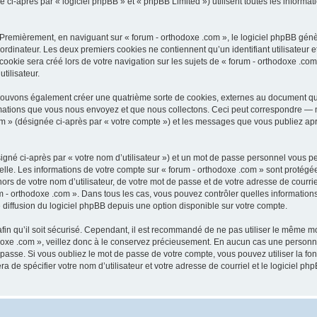
-après par « logiciel phpBB » et « phpBB Limited ») utilisent toutes les informatio
 Premièrement, en naviguant sur « forum - orthodoxe .com », le logiciel phpBB génèr
ordinateur. Les deux premiers cookies ne contiennent qu’un identifiant utilisateur 
okie sera créé lors de votre navigation sur les sujets de « forum - orthodoxe .com 
tilisateur.
 pouvons également créer une quatrième sorte de cookies, externes au document qu
mations que vous nous envoyez et que nous collectons. Ceci peut correspondre — m
com » (désignée ci-après par « votre compte ») et les messages que vous publiez aprè
igné ci-après par « votre nom d’utilisateur ») et un mot de passe personnel vous p
elle. Les informations de votre compte sur « forum - orthodoxe .com » sont protégé
rs de votre nom d’utilisateur, de votre mot de passe et de votre adresse de courriel
orum - orthodoxe .com ». Dans tous les cas, vous pouvez contrôler quelles informat
 diffusion du logiciel phpBB depuis une option disponible sur votre compte.
afin qu’il soit sécurisé. Cependant, il est recommandé de ne pas utiliser le même mot
oxe .com », veillez donc à le conservez précieusement. En aucun cas une personne 
passe. Si vous oubliez le mot de passe de votre compte, vous pouvez utiliser la fo
ra de spécifier votre nom d’utilisateur et votre adresse de courriel et le logiciel