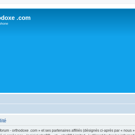
odoxe .com
phone
lité
forum - orthodoxe .com » et ses partenaires affiliés (désignés ci-après par « nous »,