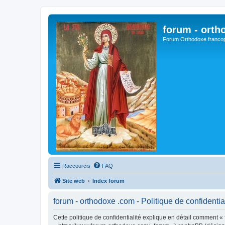
forum - orth
Forum Orthodoxe franco
Raccourcis
FAQ
Site web
Index forum
forum - orthodoxe .com - Politique de confidentia
Cette politique de confidentialité explique en détail comment « 