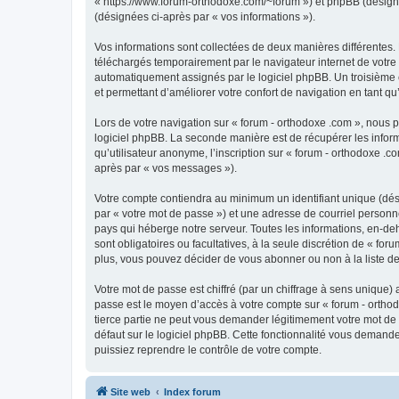
« https://www.forum-orthodoxe.com/~forum ») et phpBB (désigné ci
(désignées ci-après par « vos informations »).
Vos informations sont collectées de deux manières différentes.
téléchargés temporairement par le navigateur internet de votre 
automatiquement assignés par le logiciel phpBB. Un troisième co
et permettant d’améliorer votre confort de navigation en tant qu’u
Lors de votre navigation sur « forum - orthodoxe .com », nous
logiciel phpBB. La seconde manière est de récupérer les infor
qu’utilisateur anonyme, l’inscription sur « forum - orthodoxe .
après par « vos messages »).
Votre compte contiendra au minimum un identifiant unique (dés
par « votre mot de passe ») et une adresse de courriel personn
pays qui héberge notre serveur. Toutes les informations, en-deho
sont obligatoires ou facultatives, à la seule discrétion de « f
plus, vous pouvez décider de vous abonner ou non à la liste de
Votre mot de passe est chiffré (par un chiffrage à sens unique) 
passe est le moyen d’accès à votre compte sur « forum - orthod
tierce partie ne peut vous demander légitimement votre mot de 
défaut sur le logiciel phpBB. Cette fonctionnalité vous demande
puissiez reprendre le contrôle de votre compte.
Site web
Index forum