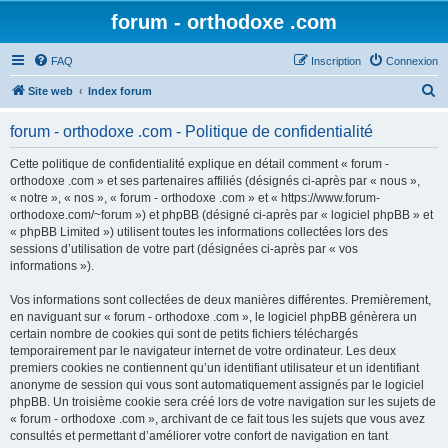
forum - orthodoxe .com
FAQ
Inscription
Connexion
R
Site web
Index forum
e
forum - orthodoxe .com - Politique de confidentialité
c
h
Cette politique de confidentialité explique en détail comment « forum -
orthodoxe .com » et ses partenaires affiliés (désignés ci-après par « nous »,
e
« notre », « nos », « forum - orthodoxe .com » et « https://www.forum-
r
orthodoxe.com/~forum ») et phpBB (désigné ci-après par « logiciel phpBB » et
« phpBB Limited ») utilisent toutes les informations collectées lors des
c
sessions d’utilisation de votre part (désignées ci-après par « vos
h
informations »).
e
Vos informations sont collectées de deux manières différentes. Premièrement,
r
en naviguant sur « forum - orthodoxe .com », le logiciel phpBB génèrera un
certain nombre de cookies qui sont de petits fichiers téléchargés
temporairement par le navigateur internet de votre ordinateur. Les deux
premiers cookies ne contiennent qu’un identifiant utilisateur et un identifiant
anonyme de session qui vous sont automatiquement assignés par le logiciel
phpBB. Un troisième cookie sera créé lors de votre navigation sur les sujets de
« forum - orthodoxe .com », archivant de ce fait tous les sujets que vous avez
consultés et permettant d’améliorer votre confort de navigation en tant