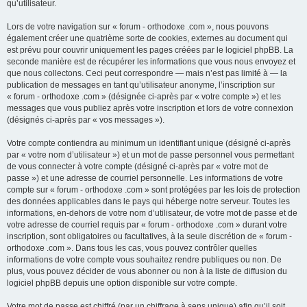
qu’utilisateur.
Lors de votre navigation sur « forum - orthodoxe .com », nous pouvons
également créer une quatrième sorte de cookies, externes au document qui
est prévu pour couvrir uniquement les pages créées par le logiciel phpBB. La
seconde manière est de récupérer les informations que vous nous envoyez et
que nous collectons. Ceci peut correspondre — mais n’est pas limité à — la
publication de messages en tant qu’utilisateur anonyme, l’inscription sur
« forum - orthodoxe .com » (désignée ci-après par « votre compte ») et les
messages que vous publiez après votre inscription et lors de votre connexion
(désignés ci-après par « vos messages »).
Votre compte contiendra au minimum un identifiant unique (désigné ci-après
par « votre nom d’utilisateur ») et un mot de passe personnel vous permettant
de vous connecter à votre compte (désigné ci-après par « votre mot de
passe ») et une adresse de courriel personnelle. Les informations de votre
compte sur « forum - orthodoxe .com » sont protégées par les lois de protection
des données applicables dans le pays qui héberge notre serveur. Toutes les
informations, en-dehors de votre nom d’utilisateur, de votre mot de passe et de
votre adresse de courriel requis par « forum - orthodoxe .com » durant votre
inscription, sont obligatoires ou facultatives, à la seule discrétion de « forum -
orthodoxe .com ». Dans tous les cas, vous pouvez contrôler quelles
informations de votre compte vous souhaitez rendre publiques ou non. De
plus, vous pouvez décider de vous abonner ou non à la liste de diffusion du
logiciel phpBB depuis une option disponible sur votre compte.
Votre mot de passe est chiffré (par un chiffrage à sens unique) afin qu’il soit