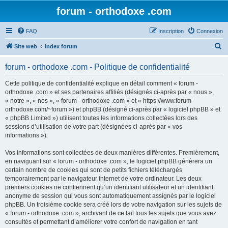
forum - orthodoxe .com
FAQ
Inscription
Connexion
R
Site web
Index forum
e
forum - orthodoxe .com - Politique de confidentialité
c
h
Cette politique de confidentialité explique en détail comment « forum -
orthodoxe .com » et ses partenaires affiliés (désignés ci-après par « nous »,
e
« notre », « nos », « forum - orthodoxe .com » et « https://www.forum-
r
orthodoxe.com/~forum ») et phpBB (désigné ci-après par « logiciel phpBB » et
« phpBB Limited ») utilisent toutes les informations collectées lors des
c
sessions d’utilisation de votre part (désignées ci-après par « vos
h
informations »).
e
Vos informations sont collectées de deux manières différentes. Premièrement,
r
en naviguant sur « forum - orthodoxe .com », le logiciel phpBB génèrera un
certain nombre de cookies qui sont de petits fichiers téléchargés
temporairement par le navigateur internet de votre ordinateur. Les deux
premiers cookies ne contiennent qu’un identifiant utilisateur et un identifiant
anonyme de session qui vous sont automatiquement assignés par le logiciel
phpBB. Un troisième cookie sera créé lors de votre navigation sur les sujets de
« forum - orthodoxe .com », archivant de ce fait tous les sujets que vous avez
consultés et permettant d’améliorer votre confort de navigation en tant