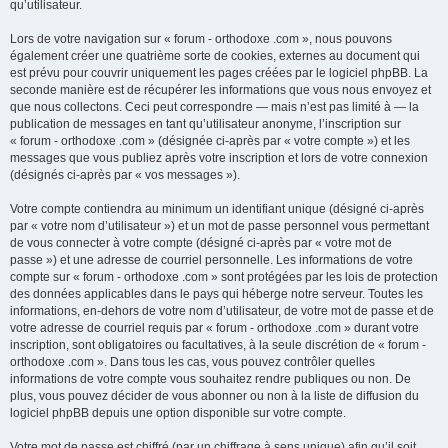
qu’utilisateur.
Lors de votre navigation sur « forum - orthodoxe .com », nous pouvons
également créer une quatrième sorte de cookies, externes au document qui
est prévu pour couvrir uniquement les pages créées par le logiciel phpBB. La
seconde manière est de récupérer les informations que vous nous envoyez et
que nous collectons. Ceci peut correspondre — mais n’est pas limité à — la
publication de messages en tant qu’utilisateur anonyme, l’inscription sur
« forum - orthodoxe .com » (désignée ci-après par « votre compte ») et les
messages que vous publiez après votre inscription et lors de votre connexion
(désignés ci-après par « vos messages »).
Votre compte contiendra au minimum un identifiant unique (désigné ci-après
par « votre nom d’utilisateur ») et un mot de passe personnel vous permettant
de vous connecter à votre compte (désigné ci-après par « votre mot de
passe ») et une adresse de courriel personnelle. Les informations de votre
compte sur « forum - orthodoxe .com » sont protégées par les lois de protection
des données applicables dans le pays qui héberge notre serveur. Toutes les
informations, en-dehors de votre nom d’utilisateur, de votre mot de passe et de
votre adresse de courriel requis par « forum - orthodoxe .com » durant votre
inscription, sont obligatoires ou facultatives, à la seule discrétion de « forum -
orthodoxe .com ». Dans tous les cas, vous pouvez contrôler quelles
informations de votre compte vous souhaitez rendre publiques ou non. De
plus, vous pouvez décider de vous abonner ou non à la liste de diffusion du
logiciel phpBB depuis une option disponible sur votre compte.
Votre mot de passe est chiffré (par un chiffrage à sens unique) afin qu’il soit