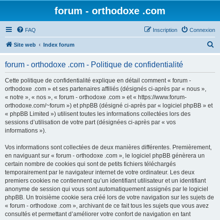
forum - orthodoxe .com
FAQ
Inscription
Connexion
R
Site web
Index forum
e
forum - orthodoxe .com - Politique de confidentialité
c
h
Cette politique de confidentialité explique en détail comment « forum -
orthodoxe .com » et ses partenaires affiliés (désignés ci-après par « nous »,
e
« notre », « nos », « forum - orthodoxe .com » et « https://www.forum-
r
orthodoxe.com/~forum ») et phpBB (désigné ci-après par « logiciel phpBB » et
« phpBB Limited ») utilisent toutes les informations collectées lors des
c
sessions d’utilisation de votre part (désignées ci-après par « vos
h
informations »).
e
Vos informations sont collectées de deux manières différentes. Premièrement,
r
en naviguant sur « forum - orthodoxe .com », le logiciel phpBB génèrera un
certain nombre de cookies qui sont de petits fichiers téléchargés
temporairement par le navigateur internet de votre ordinateur. Les deux
premiers cookies ne contiennent qu’un identifiant utilisateur et un identifiant
anonyme de session qui vous sont automatiquement assignés par le logiciel
phpBB. Un troisième cookie sera créé lors de votre navigation sur les sujets de
« forum - orthodoxe .com », archivant de ce fait tous les sujets que vous avez
consultés et permettant d’améliorer votre confort de navigation en tant