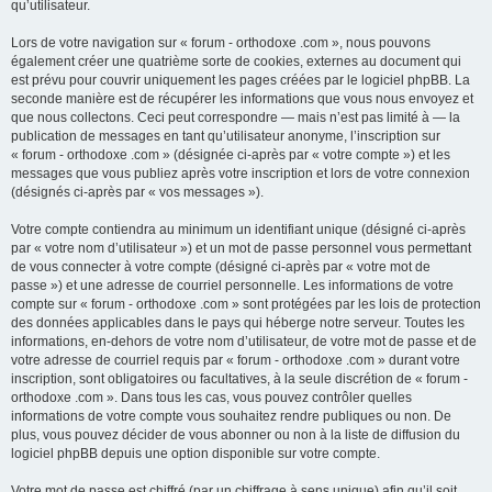
qu’utilisateur.
Lors de votre navigation sur « forum - orthodoxe .com », nous pouvons
également créer une quatrième sorte de cookies, externes au document qui
est prévu pour couvrir uniquement les pages créées par le logiciel phpBB. La
seconde manière est de récupérer les informations que vous nous envoyez et
que nous collectons. Ceci peut correspondre — mais n’est pas limité à — la
publication de messages en tant qu’utilisateur anonyme, l’inscription sur
« forum - orthodoxe .com » (désignée ci-après par « votre compte ») et les
messages que vous publiez après votre inscription et lors de votre connexion
(désignés ci-après par « vos messages »).
Votre compte contiendra au minimum un identifiant unique (désigné ci-après
par « votre nom d’utilisateur ») et un mot de passe personnel vous permettant
de vous connecter à votre compte (désigné ci-après par « votre mot de
passe ») et une adresse de courriel personnelle. Les informations de votre
compte sur « forum - orthodoxe .com » sont protégées par les lois de protection
des données applicables dans le pays qui héberge notre serveur. Toutes les
informations, en-dehors de votre nom d’utilisateur, de votre mot de passe et de
votre adresse de courriel requis par « forum - orthodoxe .com » durant votre
inscription, sont obligatoires ou facultatives, à la seule discrétion de « forum -
orthodoxe .com ». Dans tous les cas, vous pouvez contrôler quelles
informations de votre compte vous souhaitez rendre publiques ou non. De
plus, vous pouvez décider de vous abonner ou non à la liste de diffusion du
logiciel phpBB depuis une option disponible sur votre compte.
Votre mot de passe est chiffré (par un chiffrage à sens unique) afin qu’il soit