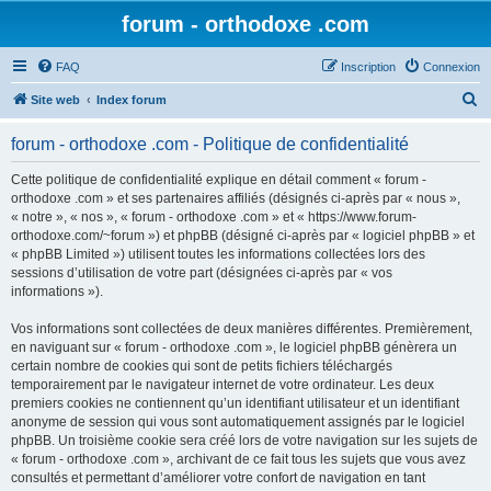
forum - orthodoxe .com
FAQ
Inscription
Connexion
R
Site web
Index forum
e
forum - orthodoxe .com - Politique de confidentialité
c
h
Cette politique de confidentialité explique en détail comment « forum -
orthodoxe .com » et ses partenaires affiliés (désignés ci-après par « nous »,
e
« notre », « nos », « forum - orthodoxe .com » et « https://www.forum-
r
orthodoxe.com/~forum ») et phpBB (désigné ci-après par « logiciel phpBB » et
« phpBB Limited ») utilisent toutes les informations collectées lors des
c
sessions d’utilisation de votre part (désignées ci-après par « vos
h
informations »).
e
Vos informations sont collectées de deux manières différentes. Premièrement,
r
en naviguant sur « forum - orthodoxe .com », le logiciel phpBB génèrera un
certain nombre de cookies qui sont de petits fichiers téléchargés
temporairement par le navigateur internet de votre ordinateur. Les deux
premiers cookies ne contiennent qu’un identifiant utilisateur et un identifiant
anonyme de session qui vous sont automatiquement assignés par le logiciel
phpBB. Un troisième cookie sera créé lors de votre navigation sur les sujets de
« forum - orthodoxe .com », archivant de ce fait tous les sujets que vous avez
consultés et permettant d’améliorer votre confort de navigation en tant