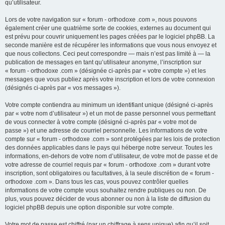
qu’utilisateur.
Lors de votre navigation sur « forum - orthodoxe .com », nous pouvons
également créer une quatrième sorte de cookies, externes au document qui
est prévu pour couvrir uniquement les pages créées par le logiciel phpBB. La
seconde manière est de récupérer les informations que vous nous envoyez et
que nous collectons. Ceci peut correspondre — mais n’est pas limité à — la
publication de messages en tant qu’utilisateur anonyme, l’inscription sur
« forum - orthodoxe .com » (désignée ci-après par « votre compte ») et les
messages que vous publiez après votre inscription et lors de votre connexion
(désignés ci-après par « vos messages »).
Votre compte contiendra au minimum un identifiant unique (désigné ci-après
par « votre nom d’utilisateur ») et un mot de passe personnel vous permettant
de vous connecter à votre compte (désigné ci-après par « votre mot de
passe ») et une adresse de courriel personnelle. Les informations de votre
compte sur « forum - orthodoxe .com » sont protégées par les lois de protection
des données applicables dans le pays qui héberge notre serveur. Toutes les
informations, en-dehors de votre nom d’utilisateur, de votre mot de passe et de
votre adresse de courriel requis par « forum - orthodoxe .com » durant votre
inscription, sont obligatoires ou facultatives, à la seule discrétion de « forum -
orthodoxe .com ». Dans tous les cas, vous pouvez contrôler quelles
informations de votre compte vous souhaitez rendre publiques ou non. De
plus, vous pouvez décider de vous abonner ou non à la liste de diffusion du
logiciel phpBB depuis une option disponible sur votre compte.
Votre mot de passe est chiffré (par un chiffrage à sens unique) afin qu’il soit