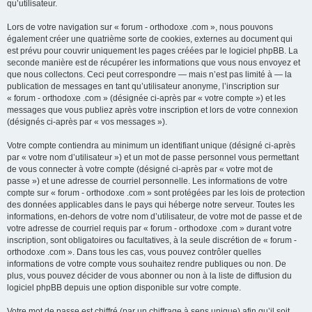
qu’utilisateur.
Lors de votre navigation sur « forum - orthodoxe .com », nous pouvons
également créer une quatrième sorte de cookies, externes au document qui
est prévu pour couvrir uniquement les pages créées par le logiciel phpBB. La
seconde manière est de récupérer les informations que vous nous envoyez et
que nous collectons. Ceci peut correspondre — mais n’est pas limité à — la
publication de messages en tant qu’utilisateur anonyme, l’inscription sur
« forum - orthodoxe .com » (désignée ci-après par « votre compte ») et les
messages que vous publiez après votre inscription et lors de votre connexion
(désignés ci-après par « vos messages »).
Votre compte contiendra au minimum un identifiant unique (désigné ci-après
par « votre nom d’utilisateur ») et un mot de passe personnel vous permettant
de vous connecter à votre compte (désigné ci-après par « votre mot de
passe ») et une adresse de courriel personnelle. Les informations de votre
compte sur « forum - orthodoxe .com » sont protégées par les lois de protection
des données applicables dans le pays qui héberge notre serveur. Toutes les
informations, en-dehors de votre nom d’utilisateur, de votre mot de passe et de
votre adresse de courriel requis par « forum - orthodoxe .com » durant votre
inscription, sont obligatoires ou facultatives, à la seule discrétion de « forum -
orthodoxe .com ». Dans tous les cas, vous pouvez contrôler quelles
informations de votre compte vous souhaitez rendre publiques ou non. De
plus, vous pouvez décider de vous abonner ou non à la liste de diffusion du
logiciel phpBB depuis une option disponible sur votre compte.
Votre mot de passe est chiffré (par un chiffrage à sens unique) afin qu’il soit