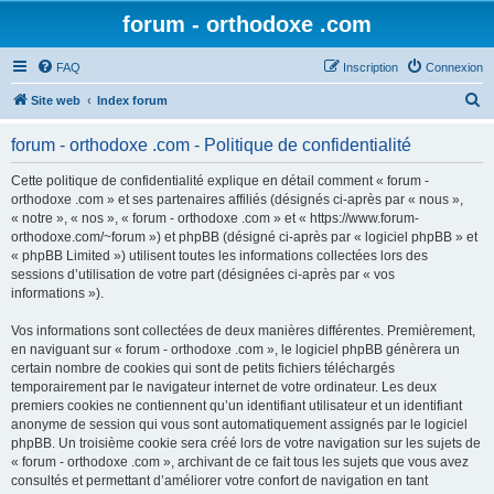
forum - orthodoxe .com
FAQ
Inscription
Connexion
R
Site web
Index forum
e
forum - orthodoxe .com - Politique de confidentialité
c
h
Cette politique de confidentialité explique en détail comment « forum -
orthodoxe .com » et ses partenaires affiliés (désignés ci-après par « nous »,
e
« notre », « nos », « forum - orthodoxe .com » et « https://www.forum-
r
orthodoxe.com/~forum ») et phpBB (désigné ci-après par « logiciel phpBB » et
« phpBB Limited ») utilisent toutes les informations collectées lors des
c
sessions d’utilisation de votre part (désignées ci-après par « vos
h
informations »).
e
Vos informations sont collectées de deux manières différentes. Premièrement,
r
en naviguant sur « forum - orthodoxe .com », le logiciel phpBB génèrera un
certain nombre de cookies qui sont de petits fichiers téléchargés
temporairement par le navigateur internet de votre ordinateur. Les deux
premiers cookies ne contiennent qu’un identifiant utilisateur et un identifiant
anonyme de session qui vous sont automatiquement assignés par le logiciel
phpBB. Un troisième cookie sera créé lors de votre navigation sur les sujets de
« forum - orthodoxe .com », archivant de ce fait tous les sujets que vous avez
consultés et permettant d’améliorer votre confort de navigation en tant