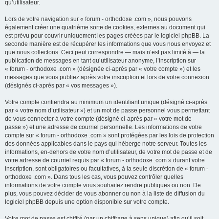
qu’utilisateur.
Lors de votre navigation sur « forum - orthodoxe .com », nous pouvons
également créer une quatrième sorte de cookies, externes au document qui
est prévu pour couvrir uniquement les pages créées par le logiciel phpBB. La
seconde manière est de récupérer les informations que vous nous envoyez et
que nous collectons. Ceci peut correspondre — mais n’est pas limité à — la
publication de messages en tant qu’utilisateur anonyme, l’inscription sur
« forum - orthodoxe .com » (désignée ci-après par « votre compte ») et les
messages que vous publiez après votre inscription et lors de votre connexion
(désignés ci-après par « vos messages »).
Votre compte contiendra au minimum un identifiant unique (désigné ci-après
par « votre nom d’utilisateur ») et un mot de passe personnel vous permettant
de vous connecter à votre compte (désigné ci-après par « votre mot de
passe ») et une adresse de courriel personnelle. Les informations de votre
compte sur « forum - orthodoxe .com » sont protégées par les lois de protection
des données applicables dans le pays qui héberge notre serveur. Toutes les
informations, en-dehors de votre nom d’utilisateur, de votre mot de passe et de
votre adresse de courriel requis par « forum - orthodoxe .com » durant votre
inscription, sont obligatoires ou facultatives, à la seule discrétion de « forum -
orthodoxe .com ». Dans tous les cas, vous pouvez contrôler quelles
informations de votre compte vous souhaitez rendre publiques ou non. De
plus, vous pouvez décider de vous abonner ou non à la liste de diffusion du
logiciel phpBB depuis une option disponible sur votre compte.
Votre mot de passe est chiffré (par un chiffrage à sens unique) afin qu’il soit