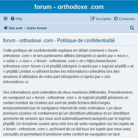
forum - orthodoxe .com
FAQ
Inscription
Connexion
R
Site web
Index forum
e
forum - orthodoxe .com - Politique de confidentialité
c
h
Cette politique de confidentialité explique en détail comment « forum -
orthodoxe .com » et ses partenaires affiliés (désignés ci-après par « nous »,
e
« notre », « nos », « forum - orthodoxe .com » et « https://www.forum-
r
orthodoxe.com/~forum ») et phpBB (désigné ci-après par « logiciel phpBB » et
« phpBB Limited ») utilisent toutes les informations collectées lors des
c
sessions d’utilisation de votre part (désignées ci-après par « vos
h
informations »).
e
Vos informations sont collectées de deux manières différentes. Premièrement,
r
en naviguant sur « forum - orthodoxe .com », le logiciel phpBB génèrera un
certain nombre de cookies qui sont de petits fichiers téléchargés
temporairement par le navigateur internet de votre ordinateur. Les deux
premiers cookies ne contiennent qu’un identifiant utilisateur et un identifiant
anonyme de session qui vous sont automatiquement assignés par le logiciel
phpBB. Un troisième cookie sera créé lors de votre navigation sur les sujets de
« forum - orthodoxe .com », archivant de ce fait tous les sujets que vous avez
consultés et permettant d’améliorer votre confort de navigation en tant