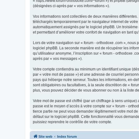
« https://www.forum-orthodoxe.com/~forum ») et phpBB (désigné ci
(désignées ci-après par « vos informations »).
Vos informations sont collectées de deux manières différentes.
téléchargés temporairement par le navigateur internet de votre 
automatiquement assignés par le logiciel phpBB. Un troisième co
et permettant d’améliorer votre confort de navigation en tant qu’u
Lors de votre navigation sur « forum - orthodoxe .com », nous
logiciel phpBB. La seconde manière est de récupérer les infor
qu’utilisateur anonyme, l’inscription sur « forum - orthodoxe .
après par « vos messages »).
Votre compte contiendra au minimum un identifiant unique (dés
par « votre mot de passe ») et une adresse de courriel personn
pays qui héberge notre serveur. Toutes les informations, en-deho
sont obligatoires ou facultatives, à la seule discrétion de « f
plus, vous pouvez décider de vous abonner ou non à la liste de
Votre mot de passe est chiffré (par un chiffrage à sens unique) 
passe est le moyen d’accès à votre compte sur « forum - orthod
tierce partie ne peut vous demander légitimement votre mot de 
défaut sur le logiciel phpBB. Cette fonctionnalité vous demande
puissiez reprendre le contrôle de votre compte.
Site web
Index forum