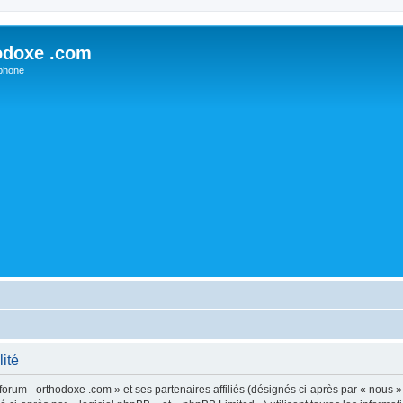
odoxe .com
phone
lité
forum - orthodoxe .com » et ses partenaires affiliés (désignés ci-après par « nous »,