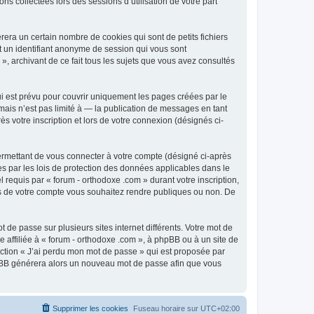
ns collectées lors des sessions d’utilisation de votre part
era un certain nombre de cookies qui sont de petits fichiers
et un identifiant anonyme de session qui vous sont
», archivant de ce fait tous les sujets que vous avez consultés
i est prévu pour couvrir uniquement les pages créées par le
ais n’est pas limité à — la publication de messages en tant
s votre inscription et lors de votre connexion (désignés ci-
ermettant de vous connecter à votre compte (désigné ci-après
es par les lois de protection des données applicables dans le
 requis par « forum - orthodoxe .com » durant votre inscription,
ions de votre compte vous souhaitez rendre publiques ou non. De
 de passe sur plusieurs sites internet différents. Votre mot de
affiliée à « forum - orthodoxe .com », à phpBB ou à un site de
nction « J’ai perdu mon mot de passe » qui est proposée par
 phpBB générera alors un nouveau mot de passe afin que vous
Supprimer les cookies
Fuseau horaire sur
UTC+02:00