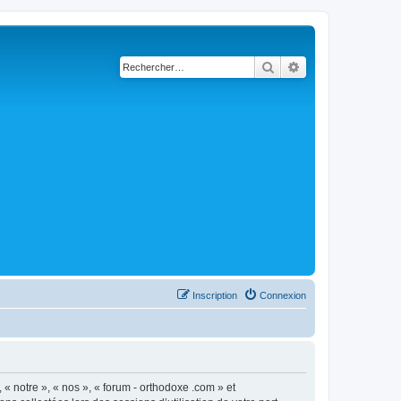
Rechercher
Recherche avancé
Inscription
Connexion
 « notre », « nos », « forum - orthodoxe .com » et