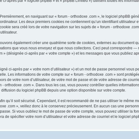
-après par « logiciel phpBB » et « phpBB Limited ») utilisent toutes les informatio
 Premièrement, en naviguant sur « forum - orthodoxe .com », le logiciel phpBB génèr
ordinateur. Les deux premiers cookies ne contiennent qu’un identifiant utilisateur 
okie sera créé lors de votre navigation sur les sujets de « forum - orthodoxe .com 
tilisateur.
 pouvons également créer une quatrième sorte de cookies, externes au document qu
mations que vous nous envoyez et que nous collectons. Ceci peut correspondre — m
com » (désignée ci-après par « votre compte ») et les messages que vous publiez aprè
igné ci-après par « votre nom d’utilisateur ») et un mot de passe personnel vous p
elle. Les informations de votre compte sur « forum - orthodoxe .com » sont protégé
rs de votre nom d’utilisateur, de votre mot de passe et de votre adresse de courriel
orum - orthodoxe .com ». Dans tous les cas, vous pouvez contrôler quelles informat
 diffusion du logiciel phpBB depuis une option disponible sur votre compte.
afin qu’il soit sécurisé. Cependant, il est recommandé de ne pas utiliser le même mot
oxe .com », veillez donc à le conservez précieusement. En aucun cas une personne 
passe. Si vous oubliez le mot de passe de votre compte, vous pouvez utiliser la fo
ra de spécifier votre nom d’utilisateur et votre adresse de courriel et le logiciel