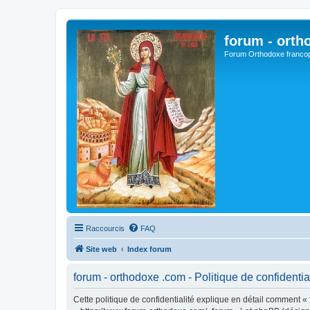
forum - orth
Forum Orthodoxe franco
Raccourcis
FAQ
Site web
Index forum
forum - orthodoxe .com - Politique de confidentia
Cette politique de confidentialité explique en détail comment « 