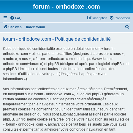
forum - orthodoxe .com
FAQ
Inscription
Connexion
R
Site web
Index forum
e
forum - orthodoxe .com - Politique de confidentialité
c
h
Cette politique de confidentialité explique en détail comment « forum -
orthodoxe .com » et ses partenaires affiliés (désignés ci-après par « nous »,
e
« notre », « nos », « forum - orthodoxe .com » et « https://www.forum-
r
orthodoxe.com/~forum ») et phpBB (désigné ci-après par « logiciel phpBB » et
« phpBB Limited ») utilisent toutes les informations collectées lors des
c
sessions d’utilisation de votre part (désignées ci-après par « vos
h
informations »).
e
Vos informations sont collectées de deux manières différentes. Premièrement,
r
en naviguant sur « forum - orthodoxe .com », le logiciel phpBB génèrera un
certain nombre de cookies qui sont de petits fichiers téléchargés
temporairement par le navigateur internet de votre ordinateur. Les deux
premiers cookies ne contiennent qu’un identifiant utilisateur et un identifiant
anonyme de session qui vous sont automatiquement assignés par le logiciel
phpBB. Un troisième cookie sera créé lors de votre navigation sur les sujets de
« forum - orthodoxe .com », archivant de ce fait tous les sujets que vous avez
consultés et permettant d’améliorer votre confort de navigation en tant