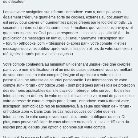
qu’utilisateur.
Lors de votre navigation sur « forum - orthodoxe .com », nous pouvons
également créer une quatrième sorte de cookies, externes au document qui
est prévu pour couvrir uniquement les pages créées par le logiciel phpBB. La
seconde manière est de récupérer les informations que vous nous envoyez et
que nous collectons. Ceci peut correspondre — mais n’est pas limité à — la
publication de messages en tant qu’utilisateur anonyme, l’inscription sur
« forum - orthodoxe .com » (désignée ci-après par « votre compte ») et les
messages que vous publiez après votre inscription et lors de votre connexion
(désignés ci-après par « vos messages »).
Votre compte contiendra au minimum un identifiant unique (désigné ci-après
par « votre nom d’utilisateur ») et un mot de passe personnel vous permettant
de vous connecter à votre compte (désigné ci-après par « votre mot de
passe ») et une adresse de courriel personnelle. Les informations de votre
compte sur « forum - orthodoxe .com » sont protégées par les lois de protection
des données applicables dans le pays qui héberge notre serveur. Toutes les
informations, en-dehors de votre nom d’utilisateur, de votre mot de passe et de
votre adresse de courriel requis par « forum - orthodoxe .com » durant votre
inscription, sont obligatoires ou facultatives, à la seule discrétion de « forum -
orthodoxe .com ». Dans tous les cas, vous pouvez contrôler quelles
informations de votre compte vous souhaitez rendre publiques ou non. De
plus, vous pouvez décider de vous abonner ou non à la liste de diffusion du
logiciel phpBB depuis une option disponible sur votre compte.
Votre mot de passe est chiffré (par un chiffrage à sens unique) afin qu’il soit