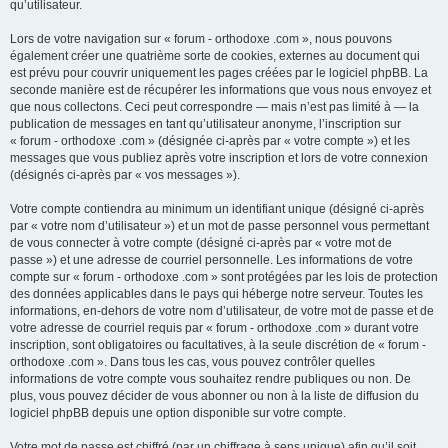
qu’utilisateur.
Lors de votre navigation sur « forum - orthodoxe .com », nous pouvons
également créer une quatrième sorte de cookies, externes au document qui
est prévu pour couvrir uniquement les pages créées par le logiciel phpBB. La
seconde manière est de récupérer les informations que vous nous envoyez et
que nous collectons. Ceci peut correspondre — mais n’est pas limité à — la
publication de messages en tant qu’utilisateur anonyme, l’inscription sur
« forum - orthodoxe .com » (désignée ci-après par « votre compte ») et les
messages que vous publiez après votre inscription et lors de votre connexion
(désignés ci-après par « vos messages »).
Votre compte contiendra au minimum un identifiant unique (désigné ci-après
par « votre nom d’utilisateur ») et un mot de passe personnel vous permettant
de vous connecter à votre compte (désigné ci-après par « votre mot de
passe ») et une adresse de courriel personnelle. Les informations de votre
compte sur « forum - orthodoxe .com » sont protégées par les lois de protection
des données applicables dans le pays qui héberge notre serveur. Toutes les
informations, en-dehors de votre nom d’utilisateur, de votre mot de passe et de
votre adresse de courriel requis par « forum - orthodoxe .com » durant votre
inscription, sont obligatoires ou facultatives, à la seule discrétion de « forum -
orthodoxe .com ». Dans tous les cas, vous pouvez contrôler quelles
informations de votre compte vous souhaitez rendre publiques ou non. De
plus, vous pouvez décider de vous abonner ou non à la liste de diffusion du
logiciel phpBB depuis une option disponible sur votre compte.
Votre mot de passe est chiffré (par un chiffrage à sens unique) afin qu’il soit