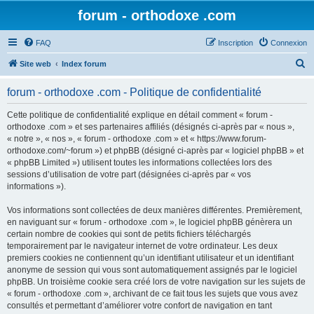
forum - orthodoxe .com
FAQ
Inscription
Connexion
R
Site web
Index forum
e
forum - orthodoxe .com - Politique de confidentialité
c
h
Cette politique de confidentialité explique en détail comment « forum -
orthodoxe .com » et ses partenaires affiliés (désignés ci-après par « nous »,
e
« notre », « nos », « forum - orthodoxe .com » et « https://www.forum-
r
orthodoxe.com/~forum ») et phpBB (désigné ci-après par « logiciel phpBB » et
« phpBB Limited ») utilisent toutes les informations collectées lors des
c
sessions d’utilisation de votre part (désignées ci-après par « vos
h
informations »).
e
Vos informations sont collectées de deux manières différentes. Premièrement,
r
en naviguant sur « forum - orthodoxe .com », le logiciel phpBB génèrera un
certain nombre de cookies qui sont de petits fichiers téléchargés
temporairement par le navigateur internet de votre ordinateur. Les deux
premiers cookies ne contiennent qu’un identifiant utilisateur et un identifiant
anonyme de session qui vous sont automatiquement assignés par le logiciel
phpBB. Un troisième cookie sera créé lors de votre navigation sur les sujets de
« forum - orthodoxe .com », archivant de ce fait tous les sujets que vous avez
consultés et permettant d’améliorer votre confort de navigation en tant