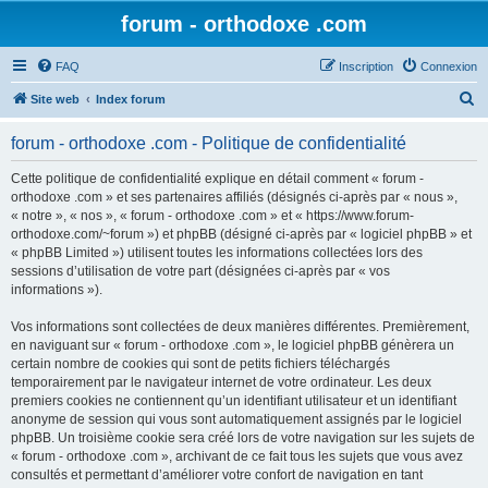
forum - orthodoxe .com
FAQ
Inscription
Connexion
R
Site web
Index forum
e
forum - orthodoxe .com - Politique de confidentialité
c
h
Cette politique de confidentialité explique en détail comment « forum -
orthodoxe .com » et ses partenaires affiliés (désignés ci-après par « nous »,
e
« notre », « nos », « forum - orthodoxe .com » et « https://www.forum-
r
orthodoxe.com/~forum ») et phpBB (désigné ci-après par « logiciel phpBB » et
« phpBB Limited ») utilisent toutes les informations collectées lors des
c
sessions d’utilisation de votre part (désignées ci-après par « vos
h
informations »).
e
Vos informations sont collectées de deux manières différentes. Premièrement,
r
en naviguant sur « forum - orthodoxe .com », le logiciel phpBB génèrera un
certain nombre de cookies qui sont de petits fichiers téléchargés
temporairement par le navigateur internet de votre ordinateur. Les deux
premiers cookies ne contiennent qu’un identifiant utilisateur et un identifiant
anonyme de session qui vous sont automatiquement assignés par le logiciel
phpBB. Un troisième cookie sera créé lors de votre navigation sur les sujets de
« forum - orthodoxe .com », archivant de ce fait tous les sujets que vous avez
consultés et permettant d’améliorer votre confort de navigation en tant