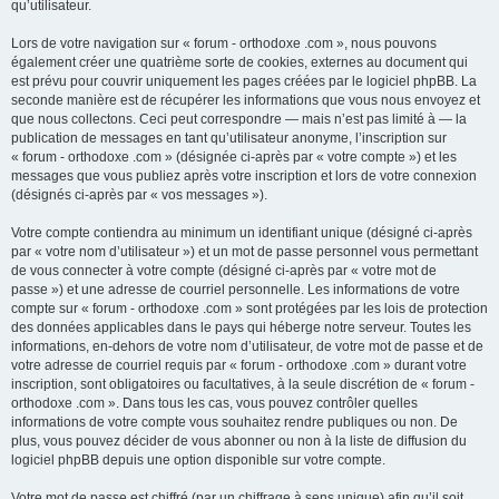
qu’utilisateur.
Lors de votre navigation sur « forum - orthodoxe .com », nous pouvons
également créer une quatrième sorte de cookies, externes au document qui
est prévu pour couvrir uniquement les pages créées par le logiciel phpBB. La
seconde manière est de récupérer les informations que vous nous envoyez et
que nous collectons. Ceci peut correspondre — mais n’est pas limité à — la
publication de messages en tant qu’utilisateur anonyme, l’inscription sur
« forum - orthodoxe .com » (désignée ci-après par « votre compte ») et les
messages que vous publiez après votre inscription et lors de votre connexion
(désignés ci-après par « vos messages »).
Votre compte contiendra au minimum un identifiant unique (désigné ci-après
par « votre nom d’utilisateur ») et un mot de passe personnel vous permettant
de vous connecter à votre compte (désigné ci-après par « votre mot de
passe ») et une adresse de courriel personnelle. Les informations de votre
compte sur « forum - orthodoxe .com » sont protégées par les lois de protection
des données applicables dans le pays qui héberge notre serveur. Toutes les
informations, en-dehors de votre nom d’utilisateur, de votre mot de passe et de
votre adresse de courriel requis par « forum - orthodoxe .com » durant votre
inscription, sont obligatoires ou facultatives, à la seule discrétion de « forum -
orthodoxe .com ». Dans tous les cas, vous pouvez contrôler quelles
informations de votre compte vous souhaitez rendre publiques ou non. De
plus, vous pouvez décider de vous abonner ou non à la liste de diffusion du
logiciel phpBB depuis une option disponible sur votre compte.
Votre mot de passe est chiffré (par un chiffrage à sens unique) afin qu’il soit