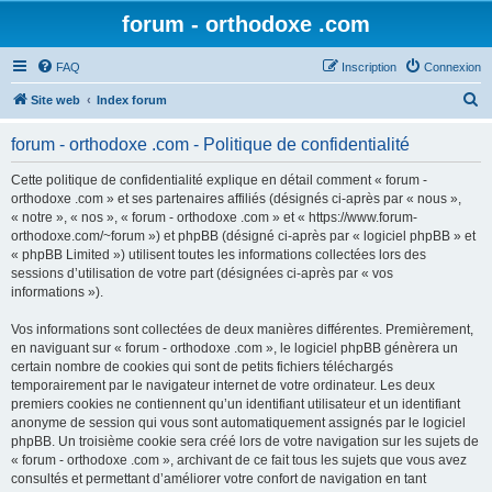
forum - orthodoxe .com
FAQ
Inscription
Connexion
R
Site web
Index forum
e
forum - orthodoxe .com - Politique de confidentialité
c
h
Cette politique de confidentialité explique en détail comment « forum -
orthodoxe .com » et ses partenaires affiliés (désignés ci-après par « nous »,
e
« notre », « nos », « forum - orthodoxe .com » et « https://www.forum-
r
orthodoxe.com/~forum ») et phpBB (désigné ci-après par « logiciel phpBB » et
« phpBB Limited ») utilisent toutes les informations collectées lors des
c
sessions d’utilisation de votre part (désignées ci-après par « vos
h
informations »).
e
Vos informations sont collectées de deux manières différentes. Premièrement,
r
en naviguant sur « forum - orthodoxe .com », le logiciel phpBB génèrera un
certain nombre de cookies qui sont de petits fichiers téléchargés
temporairement par le navigateur internet de votre ordinateur. Les deux
premiers cookies ne contiennent qu’un identifiant utilisateur et un identifiant
anonyme de session qui vous sont automatiquement assignés par le logiciel
phpBB. Un troisième cookie sera créé lors de votre navigation sur les sujets de
« forum - orthodoxe .com », archivant de ce fait tous les sujets que vous avez
consultés et permettant d’améliorer votre confort de navigation en tant