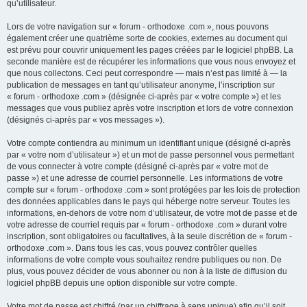
qu’utilisateur.
Lors de votre navigation sur « forum - orthodoxe .com », nous pouvons
également créer une quatrième sorte de cookies, externes au document qui
est prévu pour couvrir uniquement les pages créées par le logiciel phpBB. La
seconde manière est de récupérer les informations que vous nous envoyez et
que nous collectons. Ceci peut correspondre — mais n’est pas limité à — la
publication de messages en tant qu’utilisateur anonyme, l’inscription sur
« forum - orthodoxe .com » (désignée ci-après par « votre compte ») et les
messages que vous publiez après votre inscription et lors de votre connexion
(désignés ci-après par « vos messages »).
Votre compte contiendra au minimum un identifiant unique (désigné ci-après
par « votre nom d’utilisateur ») et un mot de passe personnel vous permettant
de vous connecter à votre compte (désigné ci-après par « votre mot de
passe ») et une adresse de courriel personnelle. Les informations de votre
compte sur « forum - orthodoxe .com » sont protégées par les lois de protection
des données applicables dans le pays qui héberge notre serveur. Toutes les
informations, en-dehors de votre nom d’utilisateur, de votre mot de passe et de
votre adresse de courriel requis par « forum - orthodoxe .com » durant votre
inscription, sont obligatoires ou facultatives, à la seule discrétion de « forum -
orthodoxe .com ». Dans tous les cas, vous pouvez contrôler quelles
informations de votre compte vous souhaitez rendre publiques ou non. De
plus, vous pouvez décider de vous abonner ou non à la liste de diffusion du
logiciel phpBB depuis une option disponible sur votre compte.
Votre mot de passe est chiffré (par un chiffrage à sens unique) afin qu’il soit