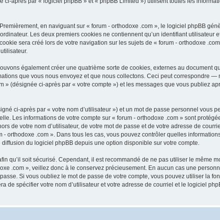
-après par « logiciel phpBB » et « phpBB Limited ») utilisent toutes les informatio
 Premièrement, en naviguant sur « forum - orthodoxe .com », le logiciel phpBB génèr
ordinateur. Les deux premiers cookies ne contiennent qu’un identifiant utilisateur 
okie sera créé lors de votre navigation sur les sujets de « forum - orthodoxe .com 
tilisateur.
 pouvons également créer une quatrième sorte de cookies, externes au document qu
mations que vous nous envoyez et que nous collectons. Ceci peut correspondre — m
com » (désignée ci-après par « votre compte ») et les messages que vous publiez aprè
igné ci-après par « votre nom d’utilisateur ») et un mot de passe personnel vous p
elle. Les informations de votre compte sur « forum - orthodoxe .com » sont protégé
rs de votre nom d’utilisateur, de votre mot de passe et de votre adresse de courriel
orum - orthodoxe .com ». Dans tous les cas, vous pouvez contrôler quelles informat
 diffusion du logiciel phpBB depuis une option disponible sur votre compte.
afin qu’il soit sécurisé. Cependant, il est recommandé de ne pas utiliser le même mot
oxe .com », veillez donc à le conservez précieusement. En aucun cas une personne 
passe. Si vous oubliez le mot de passe de votre compte, vous pouvez utiliser la fo
ra de spécifier votre nom d’utilisateur et votre adresse de courriel et le logiciel