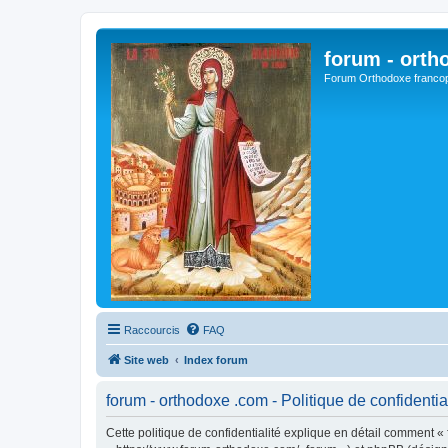
forum - orth
Forum Orthodoxe franco
Raccourcis
FAQ
Site web
Index forum
forum - orthodoxe .com - Politique de confidentia
Cette politique de confidentialité explique en détail comment « 