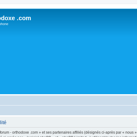
odoxe .com
phone
lité
forum - orthodoxe .com » et ses partenaires affiliés (désignés ci-après par « nous »,