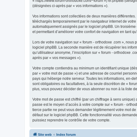
« https://www.forum-orthodoxe.com/~forum ») et phpBB (désigné ci
(désignées ci-après par « vos informations »).
Vos informations sont collectées de deux manières différentes.
téléchargés temporairement par le navigateur internet de votre 
automatiquement assignés par le logiciel phpBB. Un troisième co
et permettant d’améliorer votre confort de navigation en tant qu’u
Lors de votre navigation sur « forum - orthodoxe .com », nous
logiciel phpBB. La seconde manière est de récupérer les infor
qu’utilisateur anonyme, l’inscription sur « forum - orthodoxe .
après par « vos messages »).
Votre compte contiendra au minimum un identifiant unique (dés
par « votre mot de passe ») et une adresse de courriel personn
pays qui héberge notre serveur. Toutes les informations, en-deho
sont obligatoires ou facultatives, à la seule discrétion de « f
plus, vous pouvez décider de vous abonner ou non à la liste de
Votre mot de passe est chiffré (par un chiffrage à sens unique) 
passe est le moyen d’accès à votre compte sur « forum - orthod
tierce partie ne peut vous demander légitimement votre mot de 
défaut sur le logiciel phpBB. Cette fonctionnalité vous demande
puissiez reprendre le contrôle de votre compte.
Site web
Index forum