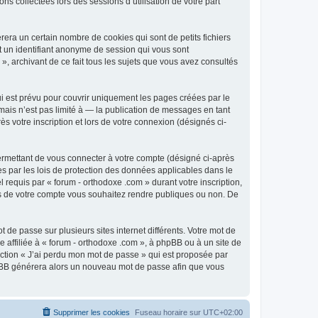
ns collectées lors des sessions d’utilisation de votre part
era un certain nombre de cookies qui sont de petits fichiers
et un identifiant anonyme de session qui vous sont
», archivant de ce fait tous les sujets que vous avez consultés
i est prévu pour couvrir uniquement les pages créées par le
ais n’est pas limité à — la publication de messages en tant
s votre inscription et lors de votre connexion (désignés ci-
ermettant de vous connecter à votre compte (désigné ci-après
es par les lois de protection des données applicables dans le
 requis par « forum - orthodoxe .com » durant votre inscription,
ions de votre compte vous souhaitez rendre publiques ou non. De
 de passe sur plusieurs sites internet différents. Votre mot de
affiliée à « forum - orthodoxe .com », à phpBB ou à un site de
nction « J’ai perdu mon mot de passe » qui est proposée par
 phpBB générera alors un nouveau mot de passe afin que vous
Supprimer les cookies
Fuseau horaire sur
UTC+02:00