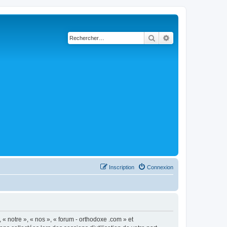
Rechercher
Recherche avancé
Inscription
Connexion
 « notre », « nos », « forum - orthodoxe .com » et