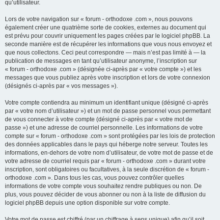
qu’utilisateur.
Lors de votre navigation sur « forum - orthodoxe .com », nous pouvons
également créer une quatrième sorte de cookies, externes au document qui
est prévu pour couvrir uniquement les pages créées par le logiciel phpBB. La
seconde manière est de récupérer les informations que vous nous envoyez et
que nous collectons. Ceci peut correspondre — mais n’est pas limité à — la
publication de messages en tant qu’utilisateur anonyme, l’inscription sur
« forum - orthodoxe .com » (désignée ci-après par « votre compte ») et les
messages que vous publiez après votre inscription et lors de votre connexion
(désignés ci-après par « vos messages »).
Votre compte contiendra au minimum un identifiant unique (désigné ci-après
par « votre nom d’utilisateur ») et un mot de passe personnel vous permettant
de vous connecter à votre compte (désigné ci-après par « votre mot de
passe ») et une adresse de courriel personnelle. Les informations de votre
compte sur « forum - orthodoxe .com » sont protégées par les lois de protection
des données applicables dans le pays qui héberge notre serveur. Toutes les
informations, en-dehors de votre nom d’utilisateur, de votre mot de passe et de
votre adresse de courriel requis par « forum - orthodoxe .com » durant votre
inscription, sont obligatoires ou facultatives, à la seule discrétion de « forum -
orthodoxe .com ». Dans tous les cas, vous pouvez contrôler quelles
informations de votre compte vous souhaitez rendre publiques ou non. De
plus, vous pouvez décider de vous abonner ou non à la liste de diffusion du
logiciel phpBB depuis une option disponible sur votre compte.
Votre mot de passe est chiffré (par un chiffrage à sens unique) afin qu’il soit