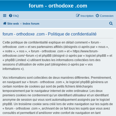
forum - orthodoxe .com
FAQ
Inscription
Connexion
R
Site web
Index forum
e
forum - orthodoxe .com - Politique de confidentialité
c
h
Cette politique de confidentialité explique en détail comment « forum -
orthodoxe .com » et ses partenaires affiliés (désignés ci-après par « nous »,
e
« notre », « nos », « forum - orthodoxe .com » et « https://www.forum-
r
orthodoxe.com/~forum ») et phpBB (désigné ci-après par « logiciel phpBB » et
« phpBB Limited ») utilisent toutes les informations collectées lors des
c
sessions d’utilisation de votre part (désignées ci-après par « vos
h
informations »).
e
Vos informations sont collectées de deux manières différentes. Premièrement,
r
en naviguant sur « forum - orthodoxe .com », le logiciel phpBB génèrera un
certain nombre de cookies qui sont de petits fichiers téléchargés
temporairement par le navigateur internet de votre ordinateur. Les deux
premiers cookies ne contiennent qu’un identifiant utilisateur et un identifiant
anonyme de session qui vous sont automatiquement assignés par le logiciel
phpBB. Un troisième cookie sera créé lors de votre navigation sur les sujets de
« forum - orthodoxe .com », archivant de ce fait tous les sujets que vous avez
consultés et permettant d’améliorer votre confort de navigation en tant